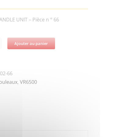
NDLE UNIT – Pièce n ° 66
Ajouter au panier
té
-
-
02-66
0
ouleaux
,
VR6500
G