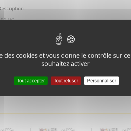
Description
SPRING
ise des cookies et vous donne le contrôle sur 
souhaitez activer
Tweeter ce
Épingler ce
produit
produit
Tout accepter
Tout refuser
Personnaliser