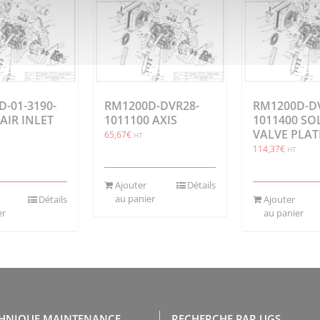
-01-3190-
RM1200D-DVR28-
RM1200D-D
 AIR INLET
1011100 AXIS
1011400 S
VALVE PLAT
65,67
€
HT
114,37
€
HT
Ajouter
Détails
au panier
Détails
Ajouter
er
au panier
CHNIQUE MAINTENANCE,
RECHERCHE PAR UGS