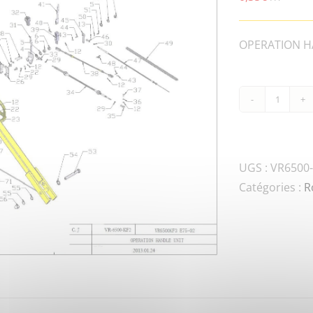
OPERATION HA
quanti
de
VR6500
ROL6.5
UGS :
VR6500-
02130
Catégories :
R
SPRIN