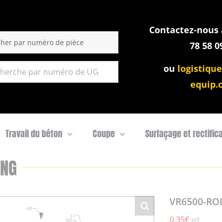
Contactez-nous a
:
78 58 0
ou
logistique
equip.
Travail du béton
Coupe
Surfaçage et rectific
ING
VR6500-ROL
0,35
€
HT