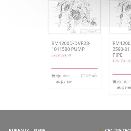
RM1200D-DVR28-
RM1200D
1011500 PUMP
2590-01
PIPE
3739,32
€
HT
106,36
€
HT
Ajouter
Détails
au panier
Ajouter
au pani
BUREAUX – SIEGE
CENTRE TE