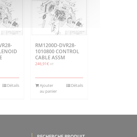
VR28-
RM1200D-DVR28-
OLENOID
1010800 CONTROL
E
CABLE ASSM
246,91
€
HT
Détails
Ajouter
Détails
au panier
RECHERCHE PRODUIT