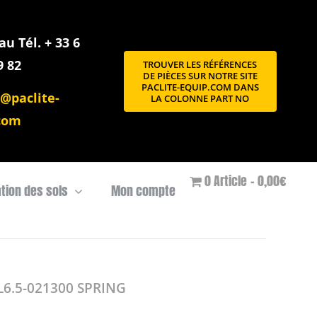
u Tél. + 33 6
9 82
TROUVER LES RÉFÉRENCES
DE PIÈCES SUR NOTRE SITE
PACLITE-EQUIP.COM DANS
@paclite-
LA COLONNE PART NO
com
0 Article
0,00€
ation des sols
Mon compte
6.5-021300 SPRING