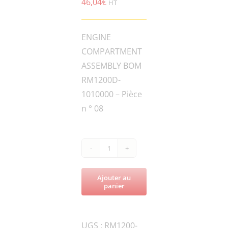
46,04
€
HT
ENGINE
COMPARTMENT
ASSEMBLY BOM
RM1200D-
1010000 – Pièce
n ° 08
quantité
de
Ajouter au
RM1200D-
panier
DVR28-
1011000
UGS :
RM1200-
MUFFLER