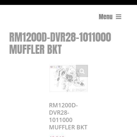
Menu
RM1200D-DVR28-1011000
Compactage
MUFFLER BKT
Équipements de chantier
Travail du béton
Coupe
Surfaçage et rectification des sols
RM1200D-
DVR28-
1011000
Mon compte
MUFFLER BKT
0 Article
0,00€