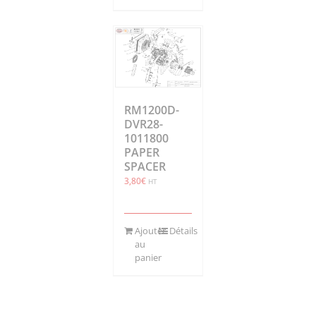
RM1200D-
DVR28-
1011800
PAPER
SPACER
3,80
€
HT
Ajouter
Détails
au
panier