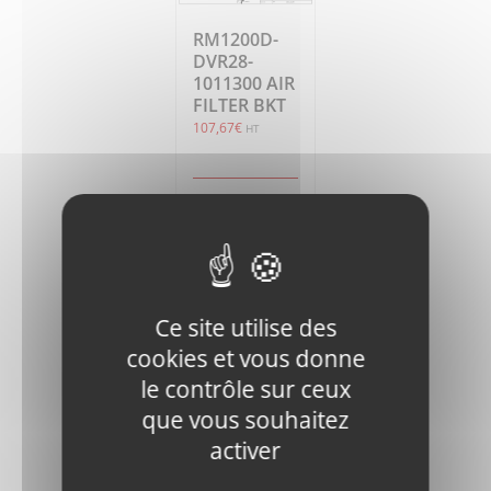
RM1200D-
DVR28-
1011300 AIR
FILTER BKT
107,67
€
HT
Ajouter
Détails
au
panier
Ce site utilise des
cookies et vous donne
le contrôle sur ceux
que vous souhaitez
RM1200D-
activer
16292-72851
RADIATOR