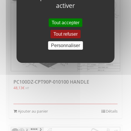
activer
Tout accepter
Tout refuser
Personnaliser
PC100DZ-CPT90P-010100 HANDLE
48,13
€
HT
Ajouter au panier
Détails