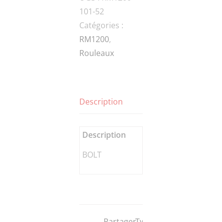
101-52
DIN-
Catégories :
1
RM1200
,
BOLT
Rouleaux
Description
Description
BOLT
Partager
Tweeter