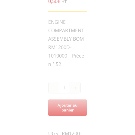
0,50
€
HT
ENGINE
COMPARTMENT
ASSEMBLY BOM
RM1200D-
1010000 – Pièce
n ° 52
quantité
de
Ajouter au
RM1200D-
panier
FN.B-
M8x35-
UGS :
RM1200-
8.8-