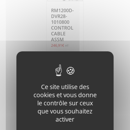
RM1200D-
DVR28-
1010800
CONTROL
CABLE
ASSM
246,91
€
HT
Ajouter
Détails
au
panier
Ce site utilise des
cookies et vous donne
le contrôle sur ceux
que vous souhaitez
activer
RM1200D-