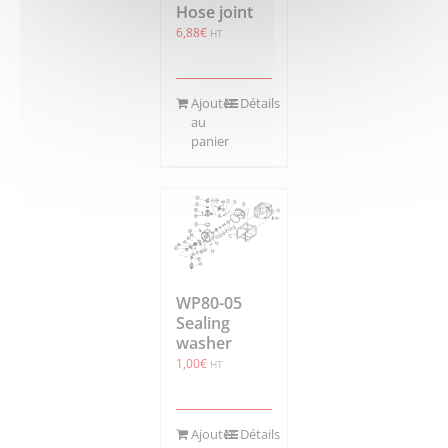
Hose joint
6,88
€
HT
Ajouter
Détails
au
panier
WP80-05
Sealing
washer
1,00
€
HT
Ajouter
Détails