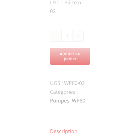
LIST – Pièce n °
02
quantité
de
Ajouter au
WP80-
panier
02
engine
UGS :
WP80-02
Catégories :
Pompes
,
WP80
Description