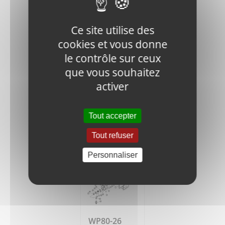
Ce site utilise des
cookies et vous donne
le contrôle sur ceux
WP80-27
que vous souhaitez
Hose band
activer
5,25
€
HT
Tout accepter
Ajouter
Détails
au
Tout refuser
panier
Personnaliser
WP80-26