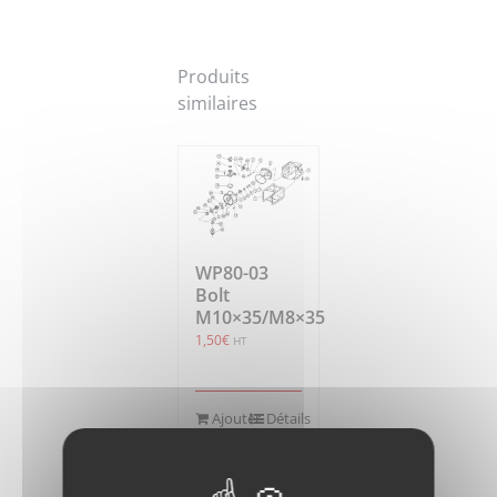
Produits
similaires
WP80-03
Bolt
M10×35/M8×35
1,50
€
HT
Ajouter
Détails
au
panier