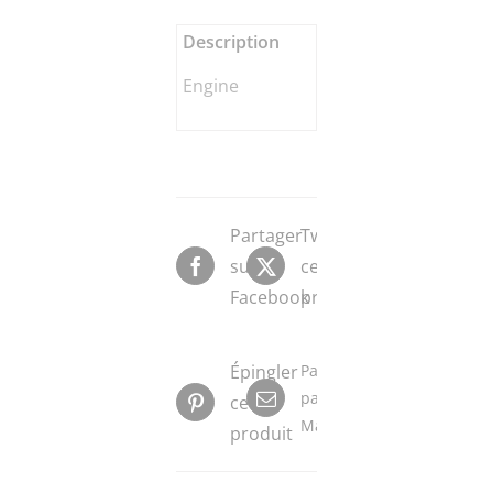
Description
Engine
Partager
Tweeter
sur
ce
Facebook
produit
Épingler
Partager
par
ce
Mail
produit