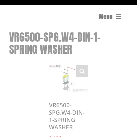
Menu
VR6500-SPG.W4-DIN-1-
Compactage
SPRING WASHER
Équipements de chantier
Travail du béton
Coupe
Surfaçage et rectification des sols
VR6500-
SPG.W4-DIN-
1-SPRING
Mon compte
WASHER
0 Article
0,00€