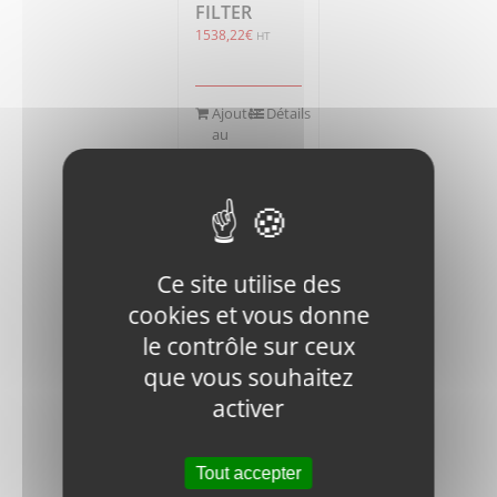
FILTER
1538,22
€
HT
Ajouter
Détails
au
panier
Ce site utilise des
cookies et vous donne
RM1200D-
le contrôle sur ceux
DVR28-
que vous souhaitez
1010400
activer
FLYWHEEL
HOUSING
1143,76
€
HT
Tout accepter