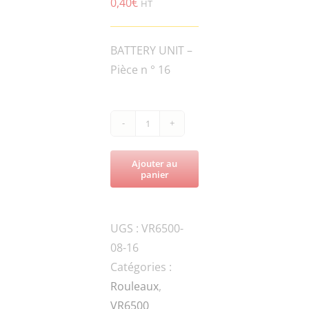
0,40
€
HT
BATTERY UNIT –
Pièce n ° 16
quantité
de
Ajouter au
VR6500-
panier
SPG.W4-
DIN-
UGS :
VR6500-
1-
08-16
SPRING
Catégories :
WASHER
Rouleaux
,
VR6500