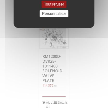
Tout refuser
Ajouter
Détails
au
Personnaliser
panier
RM1200D-
DVR28-
1011400
SOLENOID
VALVE
PLATE
114,37
€
HT
Ajouter
Détails
au