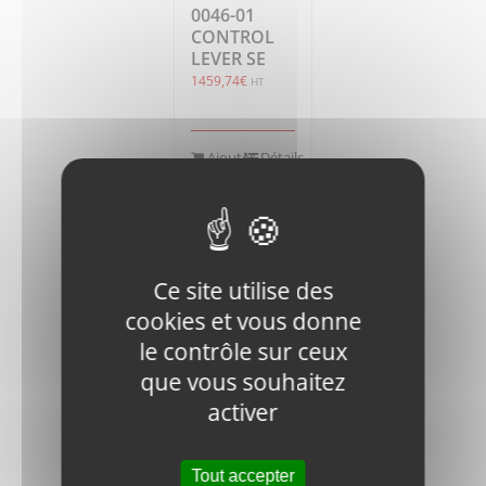
0046-01
CONTROL
LEVER SE
1459,74
€
HT
Ajouter
Détails
au
panier
Ce site utilise des
cookies et vous donne
le contrôle sur ceux
que vous souhaitez
RM1200D-
DVR28-
activer
1010800
CONTROL
CABLE
Tout accepter