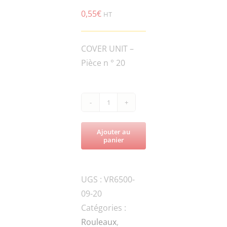
0,55
€
HT
COVER UNIT –
Pièce n ° 20
quantité
de
Ajouter au
VR6500-
panier
ROL650-
094500-
UGS :
VR6500-
RUBBER
09-20
PAD
Catégories :
"A"
Rouleaux
,