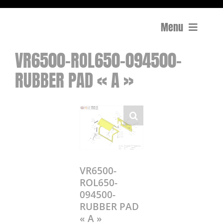
Menu
VR6500-ROL650-094500-
Compactage
RUBBER PAD « A »
Équipements de chantier
Travail du béton
Coupe
Surfaçage et rectification des sols
VR6500-
ROL650-
094500-
Mon compte
RUBBER PAD
0 Article
0,00€
« A »