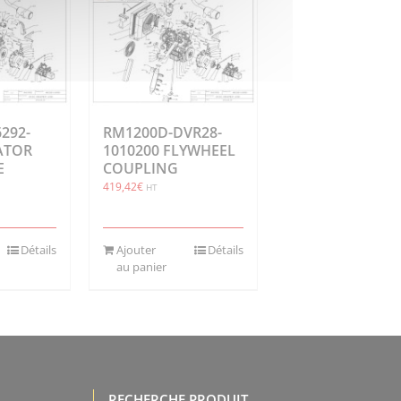
292-
RM1200D-DVR28-
ATOR
1010200 FLYWHEEL
E
COUPLING
419,42
€
HT
Détails
Ajouter
Détails
au panier
RECHERCHE PRODUIT