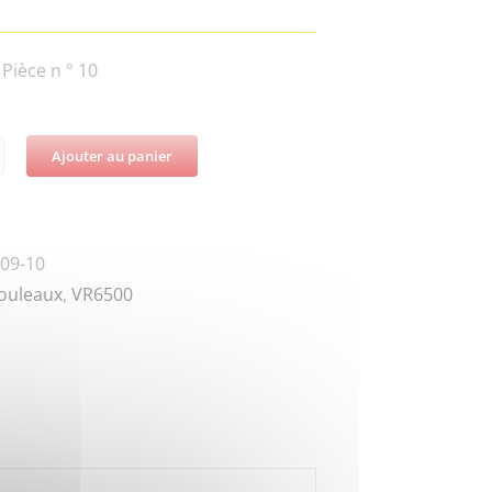
Pièce n ° 10
Ajouter au panier
té
-
09-10
-
ouleaux
,
VR6500
W