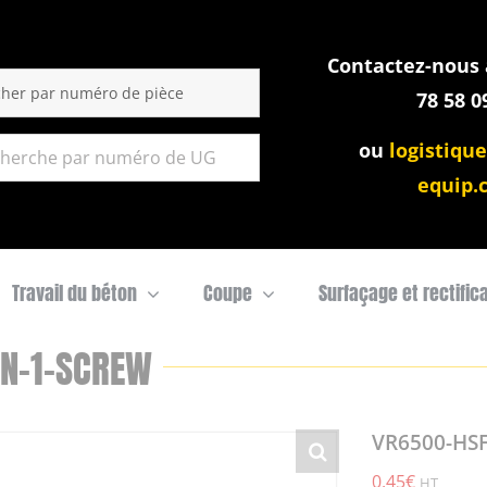
Contactez-nous a
:
78 58 0
ou
logistique
equip.
Travail du béton
Coupe
Surfaçage et rectific
IN-1-SCREW
VR6500-HSF
0,45
€
HT