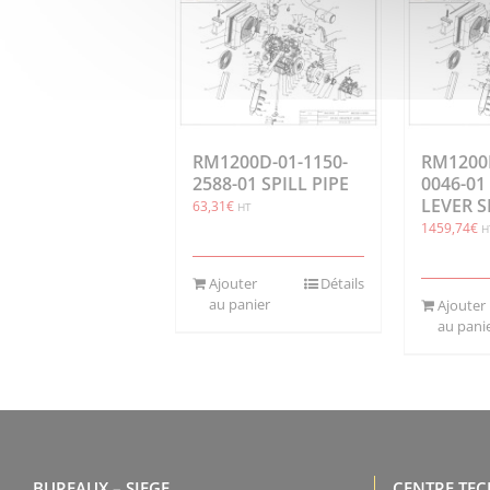
RM1200D-01-1150-
RM1200D
2588-01 SPILL PIPE
0046-0
LEVER S
63,31
€
HT
1459,74
€
H
Ajouter
Détails
au panier
Ajouter
au pani
BUREAUX – SIEGE
CENTRE TE