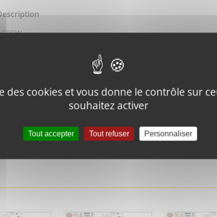
Description
SCREW
ise des cookies et vous donne le contrôle sur 
souhaitez activer
Tweeter ce
Épingler ce
produit
produit
Tout accepter
Tout refuser
Personnaliser