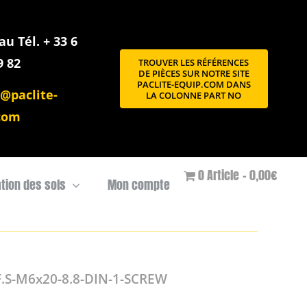
u Tél. + 33 6
9 82
TROUVER LES RÉFÉRENCES
DE PIÈCES SUR NOTRE SITE
PACLITE-EQUIP.COM DANS
@paclite-
LA COLONNE PART NO
com
0 Article
0,00€
ation des sols
Mon compte
.S-M6x20-8.8-DIN-1-SCREW