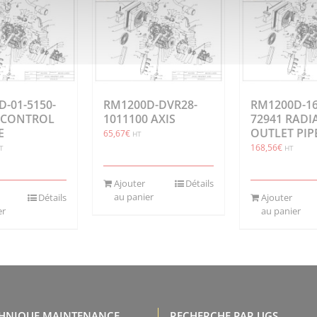
-01-5150-
RM1200D-DVR28-
RM1200D-16
1 CONTROL
1011100 AXIS
72941 RADI
E
OUTLET PIP
65,67
€
HT
168,56
€
T
HT
Ajouter
Détails
au panier
Détails
Ajouter
er
au panier
CHNIQUE MAINTENANCE,
RECHERCHE PAR UGS