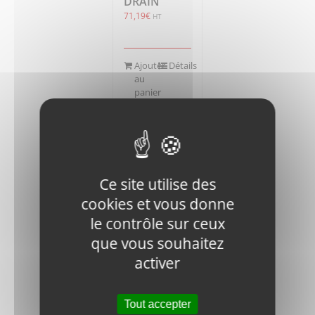
DRAIN
71,19
€
HT
Ajouter
Détails
au
panier
Ce site utilise des
cookies et vous donne
RM1200D-
le contrôle sur ceux
01-1150-
1423-01
que vous souhaitez
CERAM
activer
109,21
€
HT
Tout accepter