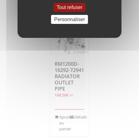
Ajouter
Détails
au
Tout refuser
panier
Personnaliser
RM1200D-
16292-72941
RADIATOR
OUTLET
PIPE
168,56
€
HT
Ajouter
Détails
au
panier