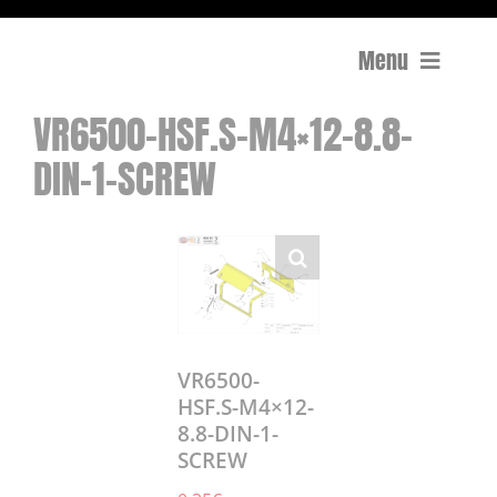
Menu
VR6500-HSF.S-M4×12-8.8-
Compactage
DIN-1-SCREW
Équipements de chantier
Travail du béton
Coupe
Surfaçage et rectification des sols
VR6500-
HSF.S-M4×12-
8.8-DIN-1-
Mon compte
SCREW
0 Article
0,00€