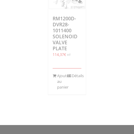
RM1200D-
DVR28-
1011400
SOLENOID
VALVE
PLATE
114,37
€
HT
Ajouter
Détails
au
panier