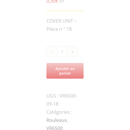
0,35
€
HT
COVER UNIT –
Pièce n ° 18
quantité
de
Ajouter au
VR6500-
panier
HSF.S-
M4×12-
UGS :
VR6500-
8.8-
09-18
DIN-
Catégories :
1-
Rouleaux
,
SCREW
VR6500