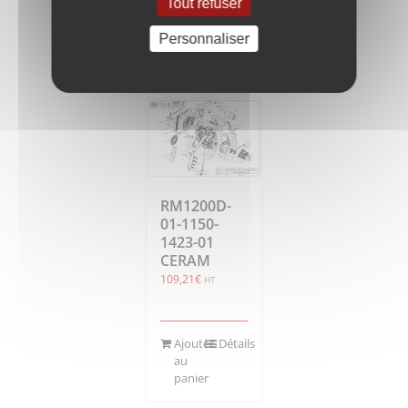
Tout refuser
Ajouter
Détails
au
Personnaliser
panier
RM1200D-
01-1150-
1423-01
CERAM
109,21
€
HT
Ajouter
Détails
au
panier