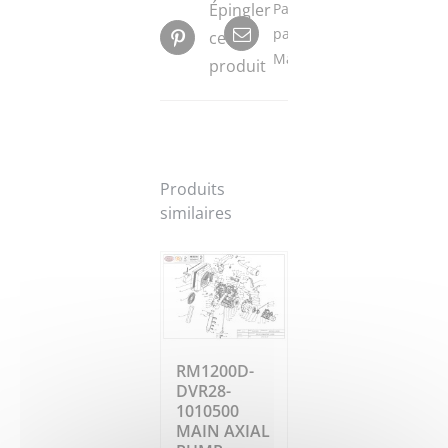
Épingler
Partager
par
ce
Mail
produit
Produits
similaires
RM1200D-
DVR28-
1010500
MAIN AXIAL