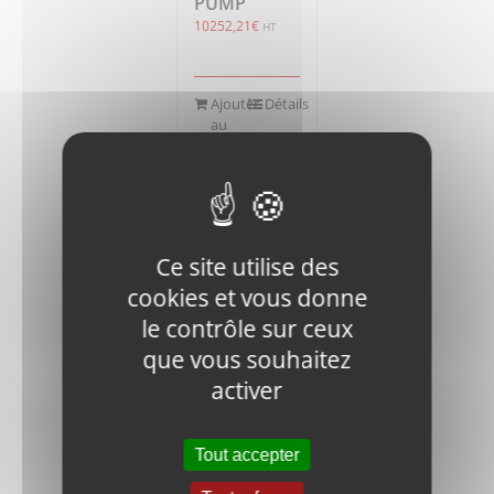
PUMP
10252,21
€
HT
Ajouter
Détails
au
panier
Ce site utilise des
cookies et vous donne
le contrôle sur ceux
RM1200D-
01-1191-
que vous souhaitez
2558-00
activer
ENGINE OIL
DRAIN
71,19
€
HT
Tout accepter