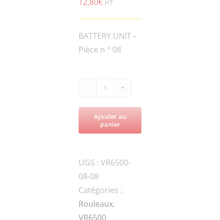
12,80
€
HT
BATTERY UNIT –
Pièce n ° 08
quantité
de
Ajouter au
VR6500-
panier
ROL650-
031404P-
UGS :
VR6500-
UNDERLAY
08-08
Catégories :
Rouleaux
,
VR6500