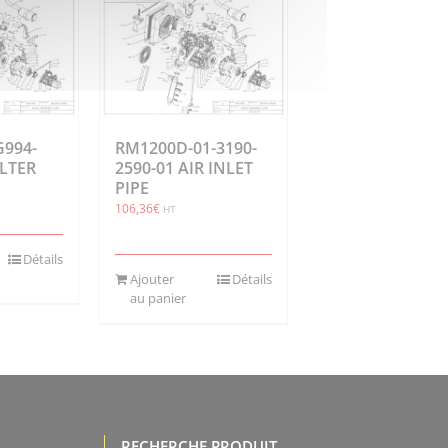
994-
RM1200D-01-3190-
ILTER
2590-01 AIR INLET
PIPE
106,36
€
HT
Détails
Ajouter
Détails
au panier
RECHERCHE PRODUIT