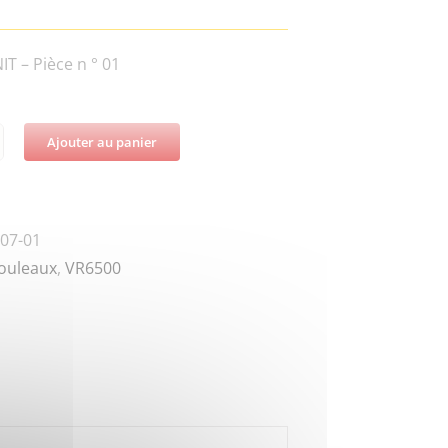
T – Pièce n ° 01
Ajouter au panier
té
-
07-01
5-
ouleaux
,
VR6500