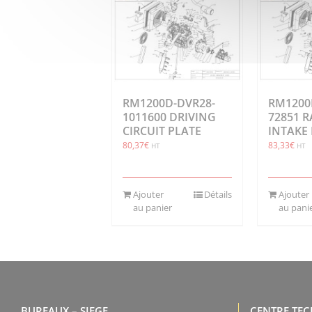
RM1200D-DVR28-
RM1200
1011600 DRIVING
72851 
CIRCUIT PLATE
INTAKE 
80,37
€
83,33
€
HT
HT
Ajouter
Détails
Ajouter
au panier
au pani
BUREAUX – SIEGE
CENTRE TE