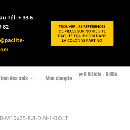
u Tél. + 33 6
9 82
TROUVER LES RÉFÉRENCES
DE PIÈCES SUR NOTRE SITE
PACLITE-EQUIP.COM DANS
@paclite-
LA COLONNE PART NO
com
0 Article
0,00€
ation des sols
Mon compte
B-M10x25-8.8-DIN-1-BOLT