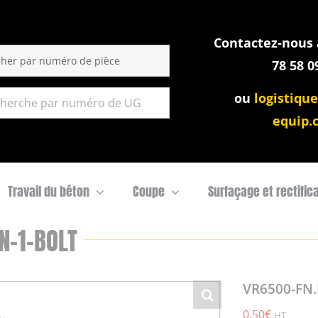
Contactez-nous a
:
78 58 0
ou
logistique
equip.
Travail du béton
Coupe
Surfaçage et rectific
N-1-BOLT
VR6500-FN.
0,50
€
HT