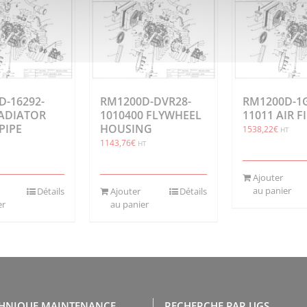
D-16292-
RM1200D-DVR28-
RM1200D-1G
RADIATOR
1010400 FLYWHEEL
11011 AIR F
PIPE
HOUSING
1538,22
€
HT
1143,76
€
HT
Ajouter
au panier
Détails
Ajouter
Détails
er
au panier
CHNIQUE MAINTENANCE,
RECHERCHE PAR UGS