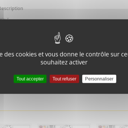
Description
BOLT
ise des cookies et vous donne le contrôle sur 
souhaitez activer
Tweeter ce
Épingler ce
produit
produit
Tout accepter
Tout refuser
Personnaliser