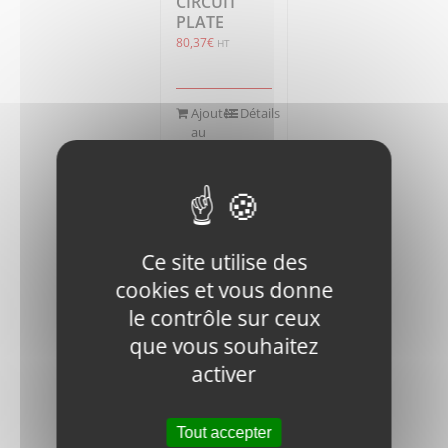
CIRCUIT
PLATE
80,37
€
HT
Ajouter
Détails
au
panier
Ce site utilise des
cookies et vous donne
le contrôle sur ceux
RM1200D-
DVR28-
que vous souhaitez
1011400
activer
SOLENOID
VALVE
PLATE
Tout accepter
114,37
€
HT