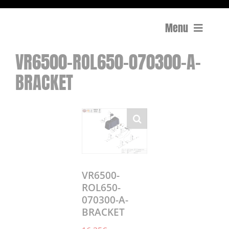
Menu
VR6500-ROL650-070300-A-
Compactage
BRACKET
Équipements de chantier
Travail du béton
Coupe
Surfaçage et rectification des sols
VR6500-
ROL650-
070300-A-
Mon compte
BRACKET
0 Article
0,00€