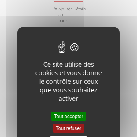
Ajouter
Détails
au
panier
Ce site utilise des
RM1200D-
cookies et vous donne
01-1150-
le contrôle sur ceux
2588-01
que vous souhaitez
SPILL PIPE
63,31
€
activer
HT
Tout accepter
Ajouter
Détails
au
Tout refuser
panier