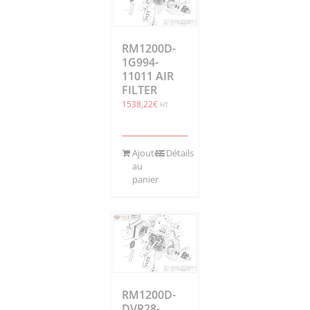
RM1200D-
1G994-
11011 AIR
FILTER
1538,22
€
HT
Ajouter
Détails
au
panier
RM1200D-
DVR28-