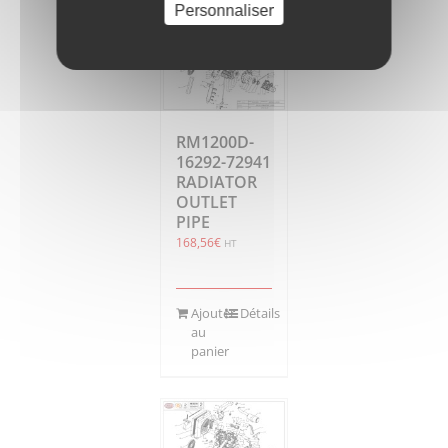
Personnaliser
RM1200D-
16292-72941
RADIATOR
OUTLET
PIPE
168,56
€
HT
Ajouter
Détails
au
panier