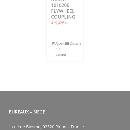
1010200
FLYWHEEL
COUPLING
419,42
€
HT
Ajouter
Détails
au
panier
BUREAUX – SIEGE
1 rue de Biesme, 02320 Pinon – France