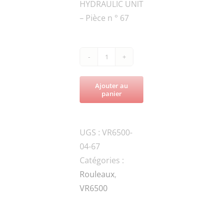
HYDRAULIC UNIT
– Pièce n ° 67
quantité
de
Ajouter au
VR6500-
panier
ROL650-
042000BOLT
UGS :
VR6500-
04-67
Catégories :
Rouleaux
,
VR6500