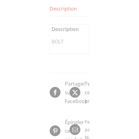
Description
Description
BOLT
Partager
Tweeter
sur
ce
Facebook
produit
Épingler
Partager
par
ce
Mail