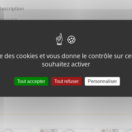
Description
WASHER
ise des cookies et vous donne le contrôle sur 
souhaitez activer
Tweeter ce
Épingler ce
produit
produit
Tout accepter
Tout refuser
Personnaliser