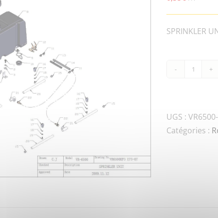
SPRINKLER UNI
quanti
de
VR6500
FN.W8
UGS :
VR6500-
DIN-
Catégories :
R
1-
WASH