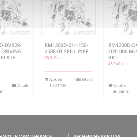
D-DVR28-
RM1200D-01-1150-
RM1200D-D
 DRIVING
2588-01 SPILL PIPE
1011000 MU
 PLATE
BKT
63,31
€
HT
46,04
€
HT
Ajouter
Détails
au panier
Détails
Ajouter
er
au panier
CHNIQUE MAINTENANCE,
RECHERCHE PAR UGS