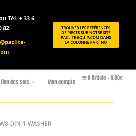
u Tél. + 33 6
9 82
TROUVER LES RÉFÉRENCES
DE PIÈCES SUR NOTRE SITE
PACLITE-EQUIP.COM DANS
@paclite-
LA COLONNE PART NO
com
0 Article
0,00€
ation des sols
Mon compte
.W8-DIN-1-WASHER