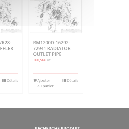
VR28-
RM1200D-16292-
FFLER
72941 RADIATOR
OUTLET PIPE
168,56
€
HT
Détails
Ajouter
Détails
au panier
RECHERCHE PRODUIT