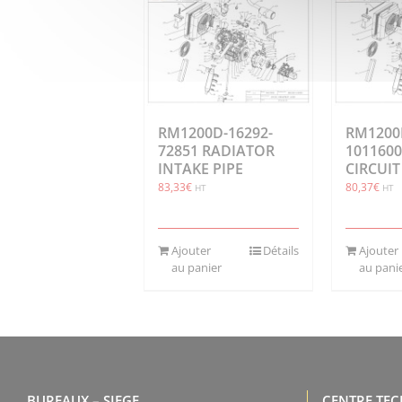
RM1200D-16292-
RM1200
72851 RADIATOR
1011600
INTAKE PIPE
CIRCUIT
83,33
€
80,37
€
HT
HT
Ajouter
Détails
Ajouter
au panier
au pani
BUREAUX – SIEGE
CENTRE TE