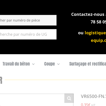
Contactez-nous a
:
78 58 0
ou
logistique
equip.
Travail du béton
Coupe
Surfaçage et rectific
R
VR6500-FN
0,35
€
HT