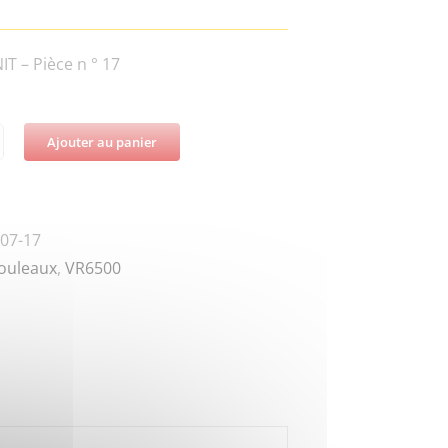
T – Pièce n ° 17
Ajouter au panier
té
-
-
07-17
ouleaux
,
VR6500
ER