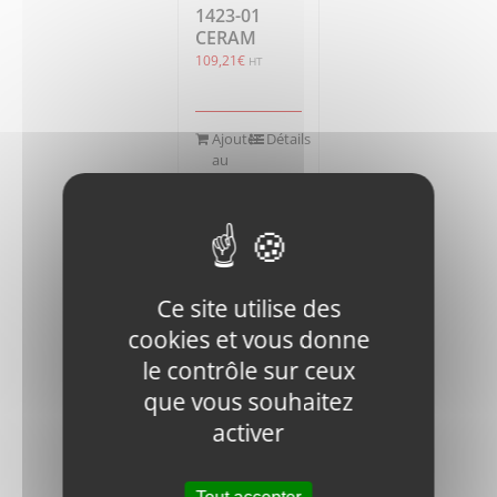
1423-01
CERAM
109,21
€
HT
Ajouter
Détails
au
panier
Ce site utilise des
cookies et vous donne
RM1200D-
le contrôle sur ceux
DVR28-
que vous souhaitez
1011100
activer
AXIS
65,67
€
HT