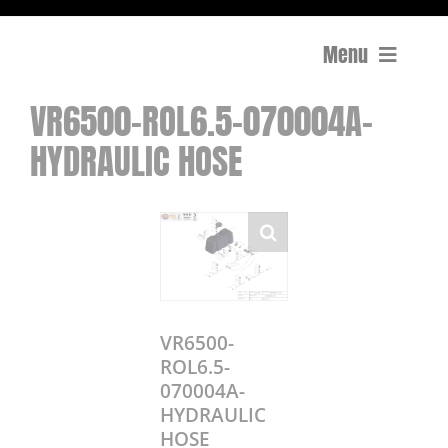
Menu
VR6500-ROL6.5-070004A-
Compactage
HYDRAULIC HOSE
Équipements de chantier
Travail du béton
Coupe
Surfaçage et rectification des sols
VR6500-
ROL6.5-
070004A-
Mon compte
HYDRAULIC
0 Article
0,00€
HOSE