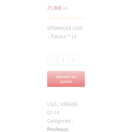
21,80
€
HT
SPRINKLER UNIT
– Pièce n ° 14
quantité
de
Ajouter au
VR6500-
panier
ROL6.5-
070004A-
UGS :
VR6500-
HYDRAULIC
07-14
HOSE
Catégories :
Rouleaux
,