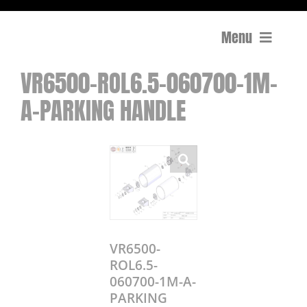
Menu
VR6500-ROL6.5-060700-1M-
Compactage
A-PARKING HANDLE
Équipements de chantier
Travail du béton
Coupe
Surfaçage et rectification des sols
VR6500-
ROL6.5-
Mon compte
060700-1M-A-
0 Article
0,00€
PARKING