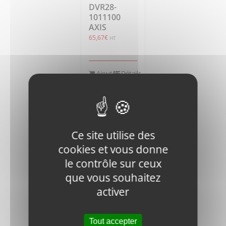
DVR28-
1011100
AXIS
65,67
€
HT
Ajouter
Détails
au
panier
Ce site utilise des
cookies et vous donne
le contrôle sur ceux
que vous souhaitez
RM1200D-
DVR28-
activer
1011700
SUB-BASE
22,41
€
HT
Tout accepter