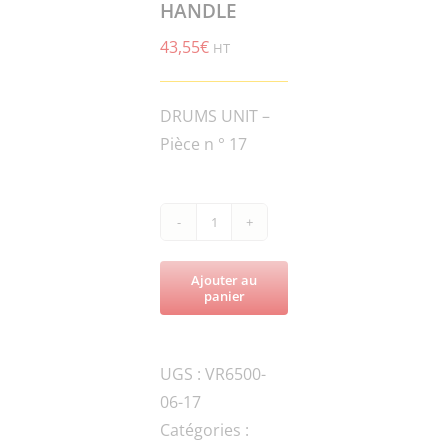
HANDLE
43,55
€
HT
DRUMS UNIT –
Pièce n ° 17
quantité
de
Ajouter au
VR6500-
panier
ROL6.5-
060700-
UGS :
VR6500-
1M-
06-17
A-
Catégories :
PARKING