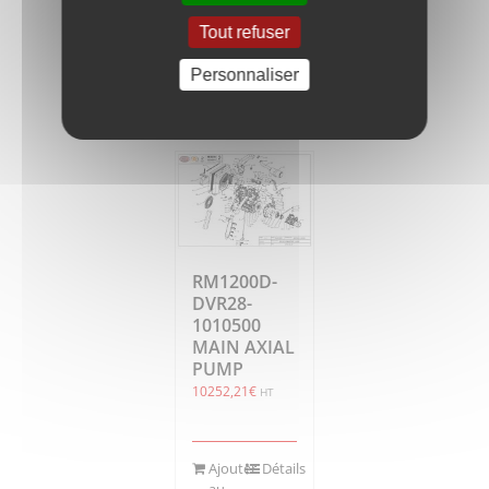
Tout refuser
Ajouter
Détails
Personnaliser
au
panier
RM1200D-
DVR28-
1010500
MAIN AXIAL
PUMP
10252,21
€
HT
Ajouter
Détails
au