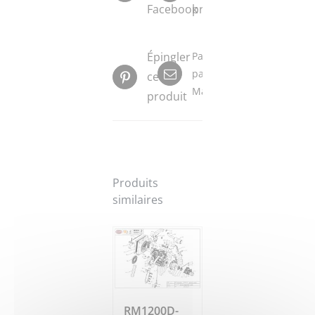
Facebook
produit
Épingler
Partager
par
ce
Mail
produit
Produits
similaires
RM1200D-