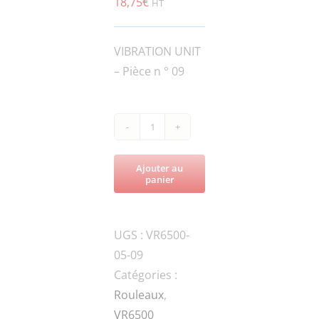
18,75
€
HT
VIBRATION UNIT
– Pièce n ° 09
quantité
de
Ajouter au
VR6500-
panier
ROL6.5-
050800-
UGS :
VR6500-
1M-
05-09
A-
Catégories :
COLLAR
Rouleaux
,
VR6500