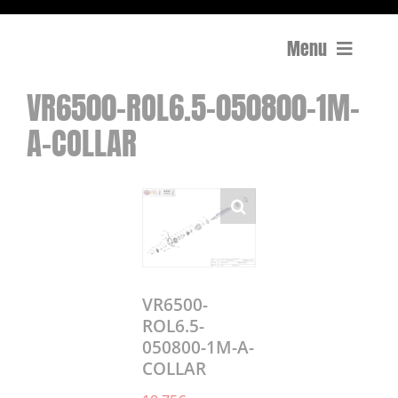
Menu
VR6500-ROL6.5-050800-1M-
Compactage
A-COLLAR
Équipements de chantier
Travail du béton
Coupe
Surfaçage et rectification des sols
VR6500-
ROL6.5-
050800-1M-A-
Mon compte
COLLAR
0 Article
0,00€