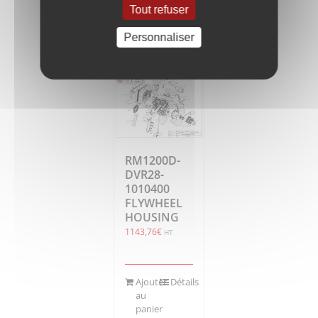
Tout refuser
Ajouter
Détails
au
Personnaliser
panier
RM1200D-
DVR28-
1010400
FLYWHEEL
HOUSING
1143,76
€
HT
Ajouter
Détails
au
panier