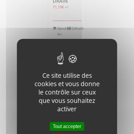
DRAIN
71,19
€
HT
Ajouter
Détails
au
panier
Ce site utilise des
cookies et vous donne
RM1200D-
le contrôle sur ceux
DVR28-
que vous souhaitez
1010500
MAIN AXIAL
activer
PUMP
10252,21
€
HT
Tout accepter