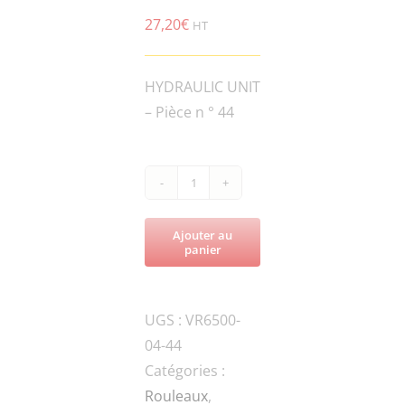
27,20
€
HT
HYDRAULIC UNIT
– Pièce n ° 44
quantité
de
Ajouter au
VR6500-
panier
ROL6.5-
041000-
UGS :
VR6500-
CU
04-44
BYPASS
Catégories :
STATOR
Rouleaux
,