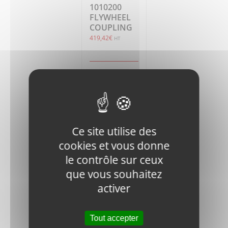
1010200
FLYWHEEL
COUPLING
419,42
€
HT
Ajouter
Détails
au
panier
Ce site utilise des
cookies et vous donne
le contrôle sur ceux
que vous souhaitez
RM1200D-
activer
16292-72941
RADIATOR
OUTLET
PIPE
Tout accepter