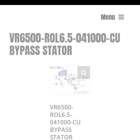
Menu
VR6500-ROL6.5-041000-CU
Compactage
BYPASS STATOR
Équipements de chantier
Travail du béton
Coupe
Surfaçage et rectification des sols
VR6500-
ROL6.5-
041000-CU
Mon compte
BYPASS
0 Article
0,00€
STATOR