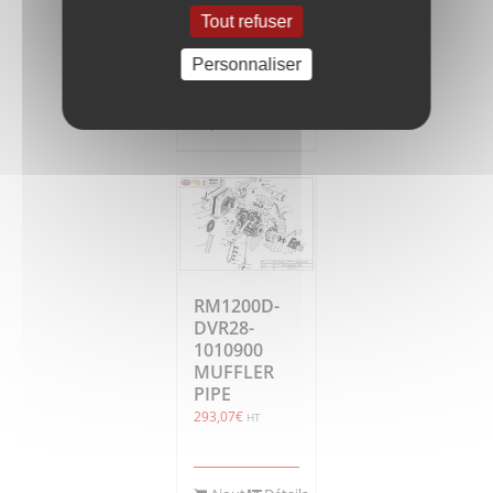
168,56
€
HT
Tout refuser
Personnaliser
Ajouter
Détails
au
panier
RM1200D-
DVR28-
1010900
MUFFLER
PIPE
293,07
€
HT