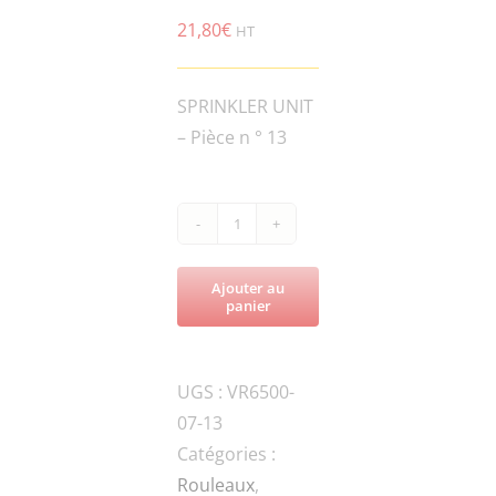
21,80
€
HT
SPRINKLER UNIT
– Pièce n ° 13
quantité
de
Ajouter au
VR6500-
panier
ROL6.5-
070003A-
UGS :
VR6500-
HYDRAULIC
07-13
HOSE
Catégories :
Rouleaux
,