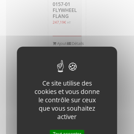
0157-01
FLYWHEEL
FLANG
247,19
€
HT
Ajouter
Détails
au
panier
Ce site utilise des
cookies et vous donne
le contrôle sur ceux
RM1200D-
que vous souhaitez
DVR28-
activer
1011700
SUB-BASE
22,41
€
HT