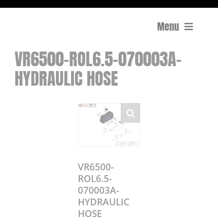
Menu
VR6500-ROL6.5-070003A-
Compactage
HYDRAULIC HOSE
Équipements de chantier
Travail du béton
Coupe
Surfaçage et rectification des sols
VR6500-
ROL6.5-
070003A-
Mon compte
HYDRAULIC
0 Article
0,00€
HOSE