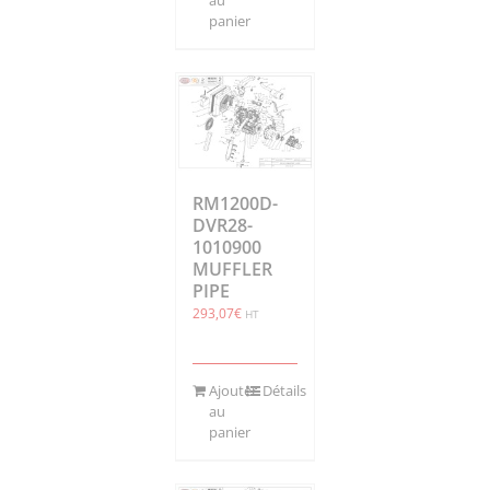
au
panier
RM1200D-
DVR28-
1010900
MUFFLER
PIPE
293,07
€
HT
Ajouter
Détails
au
panier