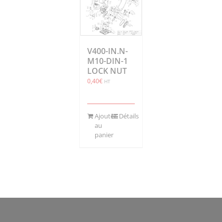
V400-IN.N-
M10-DIN-1
LOCK NUT
0,40
€
HT
Ajouter
Détails
au
panier