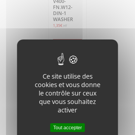
V400-
FN.W12-
DIN-1
WASHER
1,35
€
HT
Ajouter
Détails
au
panier
Ce site utilise des
cookies et vous donne
le contrôle sur ceux
que vous souhaitez
V400-60W-
activer
010100
BASE PLATE
389,61
€
HT
Tout accepter