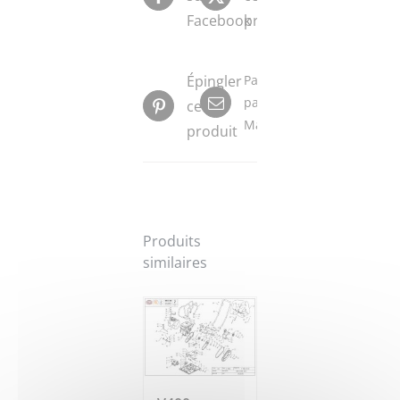
Facebook
produit
Épingler
Partager
par
ce
Mail
produit
Produits
similaires