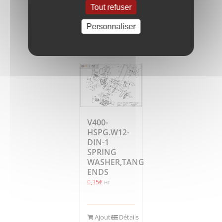
Tout refuser
Ajouter
Détails
Personnaliser
au
panier
V400-
HSPG.W12-
DIN-1
SPRING
WASHER,TANG
ENDS
0,35
€
HT
Ajouter
Détails