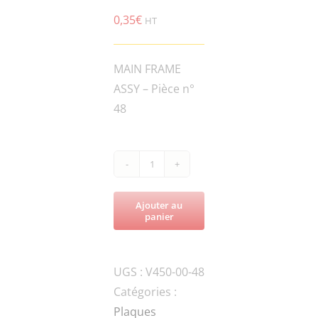
0,35
€
HT
MAIN FRAME
ASSY – Pièce n°
48
quantité
de
Ajouter au
V450-
panier
HSPG.W12-
DIN-
UGS :
V450-00-48
1
Catégories :
SPRING
Plaques
WASHER,TANG