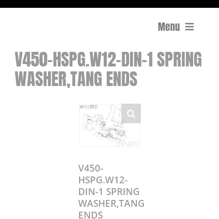
Menu
V450-HSPG.W12-DIN-1 SPRING
Compactage
WASHER,TANG ENDS
Équipements de chantier
Travail du béton
Coupe
Surfaçage et rectification des sols
V450-
HSPG.W12-
DIN-1 SPRING
Mon compte
WASHER,TANG
0 Article
0,00€
ENDS