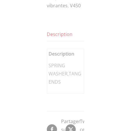
vibrantes
,
V450
ENDS
Description
Description
SPRING
WASHER,TANG
ENDS
Partager
Tweeter
sur
ce