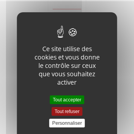
Ajouter
Détails
au
panier
Ce site utilise des
cookies et vous donne
le contrôle sur ceux
que vous souhaitez
V400-FN.B-
activer
M10x45-8.8-
DIN-1 BOLT
0,50
€
HT
Tout accepter
Tout refuser
Ajouter
Détails
au
Personnaliser
panier