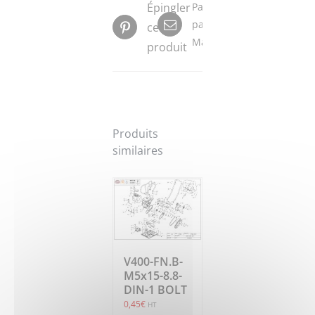
Épingler
Partager
par
ce
Mail
produit
Produits
similaires
V400-FN.B-
M5x15-8.8-
DIN-1 BOLT
0,45
€
HT