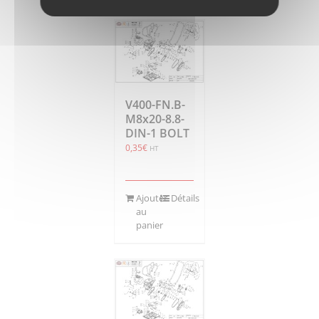
V400-FN.B-
M8x20-8.8-
DIN-1 BOLT
0,35
€
HT
Ajouter
Détails
au
panier