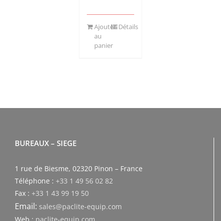
Ajouter
Détails
au
panier
BUREAUX – SIEGE
1 rue de Biesme, 02320 Pinon – France
Téléphone :
+33 1 49 56 02 82
Fax :
+33 1 43 99 19 50
Email:
sales@paclite-equip.com
Web :
paclite-equip.com