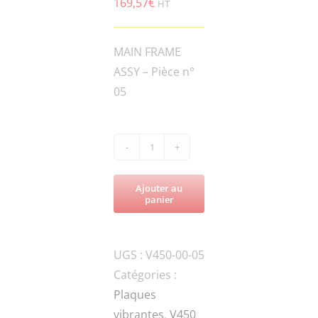
169,57
€
HT
MAIN FRAME
ASSY – Pièce n°
05
quantité
de
Ajouter au
V450-
panier
90P-
020200A
UGS :
V450-00-05
EXCITER
Catégories :
SHAFT
Plaques
vibrantes
,
V450