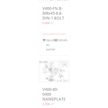
V400-FN.B-
M8x45-8.8-
DIN-1 BOLT
0,45
€
HT
Ajouter
Détails
au
panier
V400-80-
0409
NAMEPLATE
2,30
€
HT