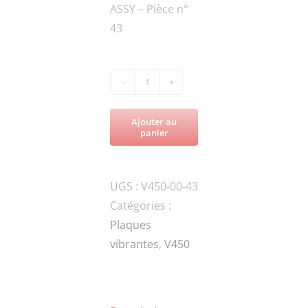
ASSY – Pièce n°
43
quantité
de
Ajouter au
V450-
panier
60W-
060300
UGS :
V450-00-43
SEAL
Catégories :
Plaques
vibrantes
,
V450