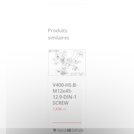
Produits
similaires
V400-HS.B-
M12x45-
12.9-DIN-1
SCREW
1,65
€
HT
Ajouter
Détails