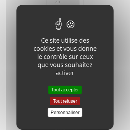
au
panier
Ce site utilise des
cookies et vous donne
V400-
le contrôle sur ceux
FN.W12-
que vous souhaitez
DIN-1
activer
WASHER
1,35
€
HT
Tout accepter
Ajouter
Détails
Tout refuser
au
panier
Personnaliser