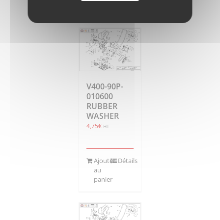
panier
V400-90P-
010600
RUBBER
WASHER
4,75
€
HT
Ajouter
Détails
au
panier