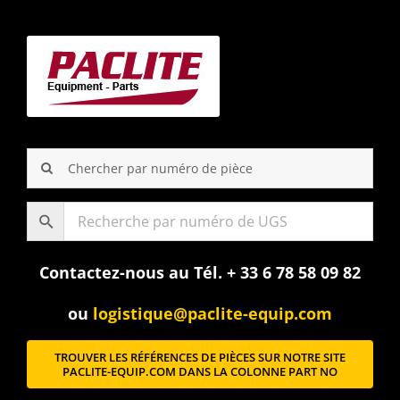
Passer
Panneau de gestion des cookies
au
contenu
Rechercher:
Contactez-nous au Tél. + 33 6 78 58 09 82
ou
logistique@paclite-equip.com
TROUVER LES RÉFÉRENCES DE PIÈCES SUR NOTRE SITE
PACLITE-EQUIP.COM DANS LA COLONNE PART NO