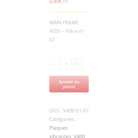
0,40
€
HT
MAIN FRAME
ASSY – Pièce n°
67
quantité
de
Ajouter au
V400-
panier
FNL.N-
M10-
UGS :
V400-01-67
DIN-
Catégories :
2
Plaques
HEXAGON
vibrantes
,
V400
THIN