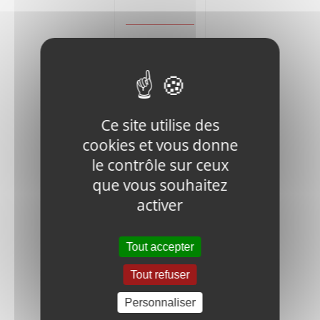
Ajouter
Détails
au
panier
Ce site utilise des
cookies et vous donne
le contrôle sur ceux
que vous souhaitez
CRX68-
activer
FN.W8-DIN-
1 WASHER
0,35
€
HT
Tout accepter
Tout refuser
Ajouter
Détails
au
Personnaliser
panier