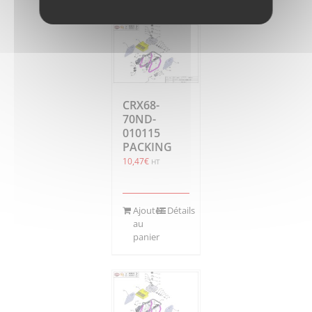
CRX68-
70ND-
010115
PACKING
10,47
€
HT
Ajouter
Détails
au
panier