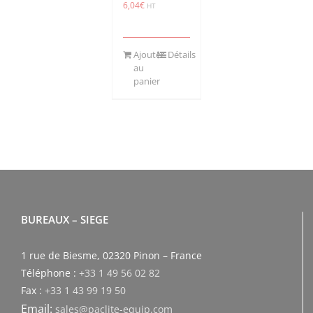
6,04
€
HT
Ajouter
Détails
au
panier
BUREAUX – SIEGE
1 rue de Biesme, 02320 Pinon – France
Téléphone :
+33 1 49 56 02 82
Fax :
+33 1 43 99 19 50
Email:
sales@paclite-equip.com