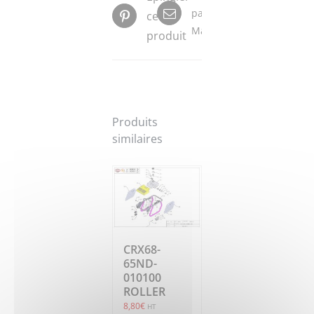
par
ce
Mail
produit
Produits
similaires
CRX68-
65ND-
010100
ROLLER
8,80
€
HT