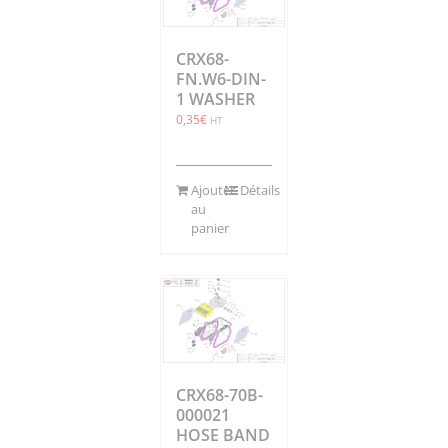
CRX68-
FN.W6-DIN-
1 WASHER
0,35
€
HT
Ajouter
Détails
au
panier
CRX68-70B-
000021
HOSE BAND