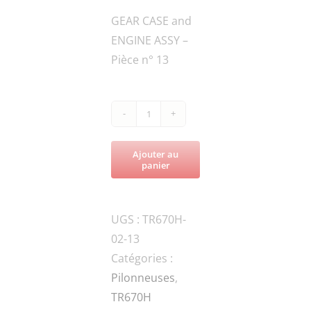
GEAR CASE and
ENGINE ASSY –
Pièce n° 13
quantité
de
Ajouter au
TR670H-
panier
W01-
6207Z-
UGS :
TR670H-
J
02-13
BEARING
Catégories :
Pilonneuses
,
TR670H