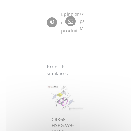
Épingler
Partager
par
ce
Mail
produit
Produits
similaires
CRX68-
HSPG.W8-