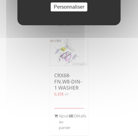
Personnaliser
Ajouter
Détails
au
panier
CRX68-
FN.W8-DIN-
1 WASHER
0,35
€
HT
Ajouter
Détails
au
panier