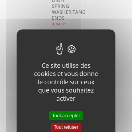
DIN-1
SPRING
WASHER,TANG
ENDS
0,35
€
HT
Ajouter
Détails
au
panier
Ce site utilise des
cookies et vous donne
le contrôle sur ceux
que vous souhaitez
activer
CRX68-HS.B-
M8x16-8.8-
Tout accepter
GB-1 SCREW
0,35
€
HT
Tout refuser