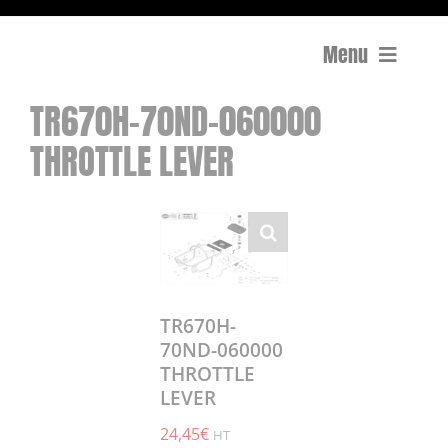
Menu
TR670H-70ND-060000
Compactage
THROTTLE LEVER
Équipements de chantier
Travail du béton
Coupe
TR670H-
Surfaçage et rectification des sols
70ND-060000
THROTTLE
Mon compte
LEVER
0 Article
0,00€
24,45
€
HT