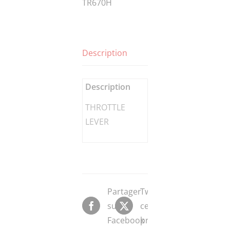
TR670H
Description
Description
THROTTLE
LEVER
Partager
Tweeter
sur
ce
Facebook
produit