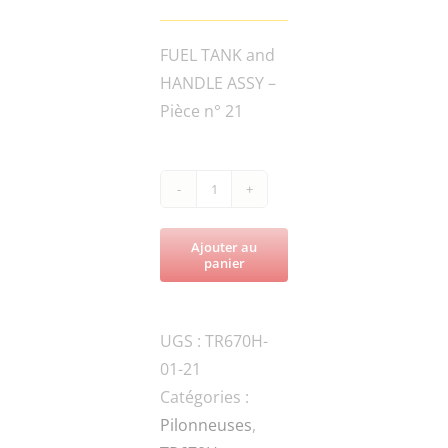
FUEL TANK and
HANDLE ASSY –
Pièce n° 21
quantité
de
Ajouter au
TR670H-
panier
70ND-
060000
UGS :
TR670H-
THROTTLE
01-21
LEVER
Catégories :
Pilonneuses
,