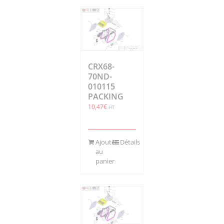
CRX68-
70ND-
010115
PACKING
10,47
€
HT
Ajouter
Détails
au
panier