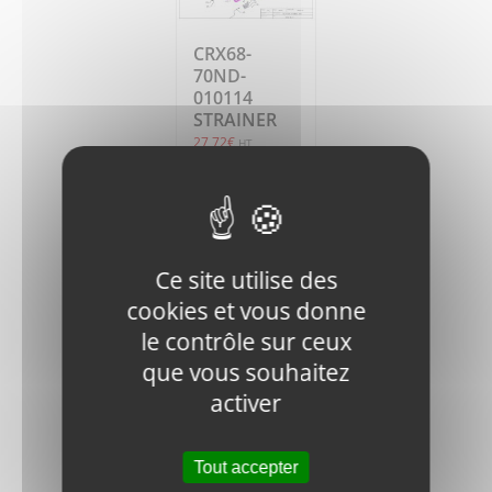
CRX68-
70ND-
010114
STRAINER
27,72
€
HT
Ajouter
Détails
au
panier
Ce site utilise des
cookies et vous donne
le contrôle sur ceux
que vous souhaitez
activer
CRX68-
FN.W8-DIN-
Tout accepter
1 WASHER