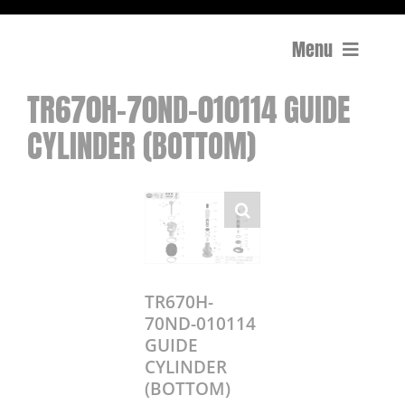
Menu
TR670H-70ND-010114 GUIDE
Compactage
CYLINDER (BOTTOM)
Équipements de chantier
Travail du béton
Coupe
TR670H-
Surfaçage et rectification des sols
70ND-010114
GUIDE
Mon compte
CYLINDER
(BOTTOM)
0 Article
0,00€