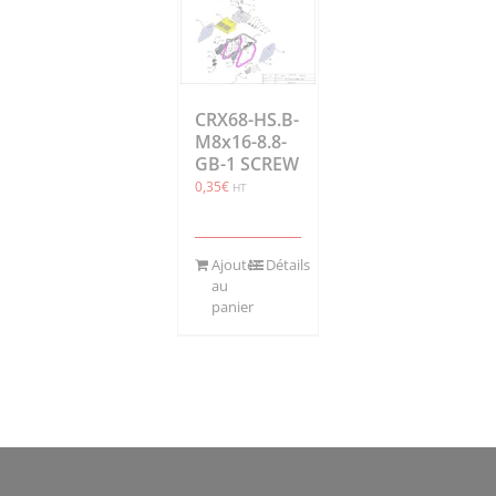
CRX68-HS.B-
M8x16-8.8-
GB-1 SCREW
0,35
€
HT
Ajouter
Détails
au
panier