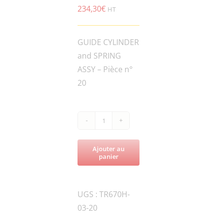
234,30
€
HT
GUIDE CYLINDER
and SPRING
ASSY – Pièce n°
20
quantité
de
Ajouter au
TR670H-
panier
70ND-
010114
UGS :
TR670H-
GUIDE
03-20
CYLINDER