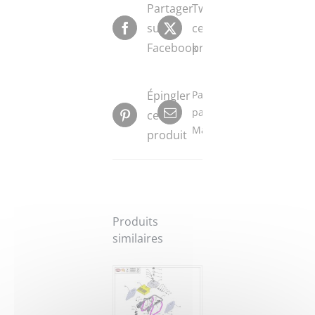
Partager
Tweeter
sur
ce
Facebook
produit
Épingler
Partager
par
ce
Mail
produit
Produits
similaires