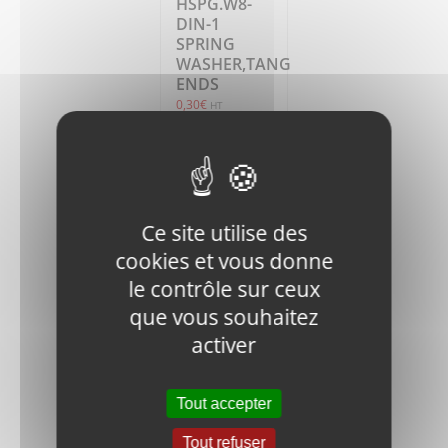
HSPG.W8-
DIN-1
SPRING
WASHER,TANG
ENDS
0,30
€
HT
Ajouter
Détails
au
panier
Ce site utilise des
cookies et vous donne
le contrôle sur ceux
que vous souhaitez
activer
V400-IN.N-
M12-DIN-1
Tout accepter
LOCK NUT
0,55
€
HT
Tout refuser