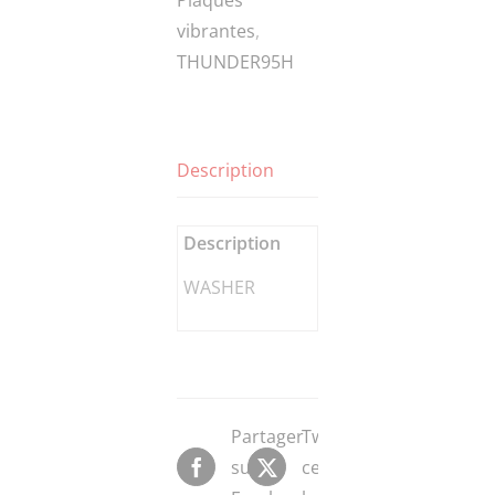
vibrantes
,
THUNDER95H
Description
Description
WASHER
Partager
Tweeter
sur
ce