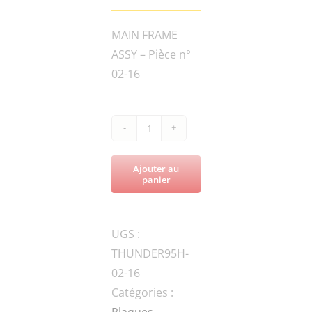
MAIN FRAME
ASSY – Pièce n°
02-16
quantité
de
Ajouter au
THUNDER95H-
panier
WOD.W8-
GB-
UGS :
1
THUNDER95H-
WASHER
02-16
Catégories :
Plaques