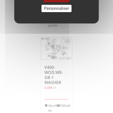
Personnaliser
Ajouter
Détails
au
panier
V400-
WOD.W8-
GB-1
WASHER
0,35
€
HT
Ajouter
Détails
au