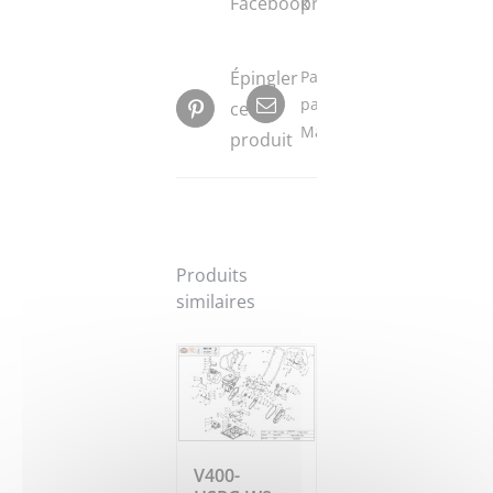
Facebook
produit
Épingler
Partager
par
ce
Mail
produit
Produits
similaires
V400-