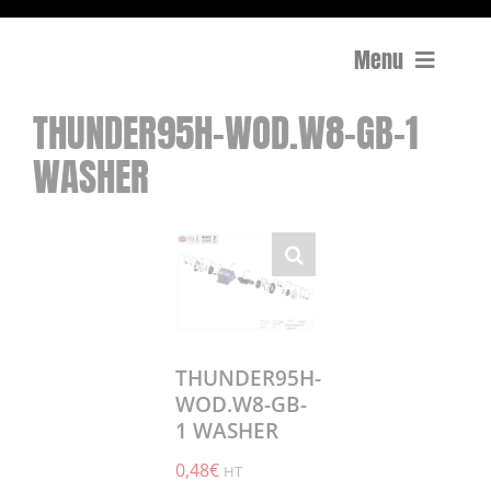
Menu
THUNDER95H-WOD.W8-GB-1
Compactage
WASHER
Équipements de chantier
Travail du béton
Coupe
Surfaçage et rectification des sols
THUNDER95H-
WOD.W8-GB-
1 WASHER
Mon compte
0,48
€
0 Article
0,00€
HT