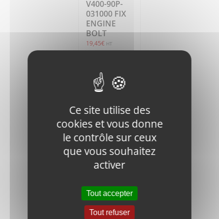
V400-90P-
031000 FIX
ENGINE
BOLT
19,45
€
HT
Ajouter
Détails
au
panier
Ce site utilise des
cookies et vous donne
le contrôle sur ceux
que vous souhaitez
activer
V400-FN.B-
M10x45-8.8-
Tout accepter
DIN-1 BOLT
0,50
€
HT
Tout refuser