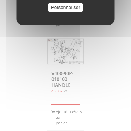
Personnaliser
Ajouter
Détails
au
panier
V400-90P-
010100
HANDLE
45,50
€
HT
Ajouter
Détails
au
panier