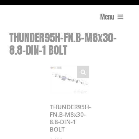
Menu
THUNDER95H-FN.B-M8x30-
Compactage
8.8-DIN-1 BOLT
Équipements de chantier
Travail du béton
Coupe
Surfaçage et rectification des sols
THUNDER95H-
FN.B-M8x30-
8.8-DIN-1
Mon compte
BOLT
0 Article
0,00€