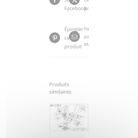
Facebook
produit
Épingler
Partager
par
ce
Mail
produit
Produits
similaires