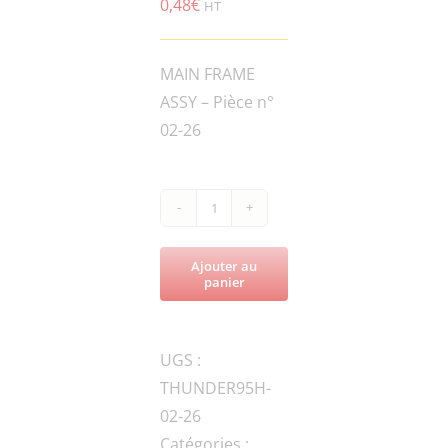
0,48
€
HT
MAIN FRAME
ASSY – Pièce n°
02-26
quantité
de
Ajouter au
THUNDER95H-
panier
FN.B-
M8x30-
UGS :
8.8-
THUNDER95H-
DIN-
02-26
1
Catégories :
BOLT