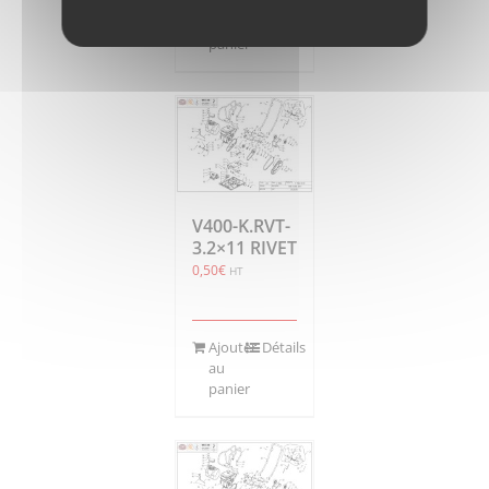
Ajouter
Détails
au
panier
V400-K.RVT-
3.2×11 RIVET
0,50
€
HT
Ajouter
Détails
au
panier