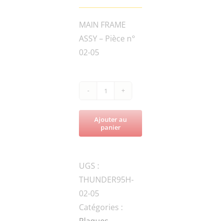
MAIN FRAME
ASSY – Pièce n°
02-05
quantité
de
Ajouter au
THUNDER95H-
panier
90B-
040100
UGS :
ENGINE
THUNDER95H-
BASE
02-05
Catégories :
Plaques