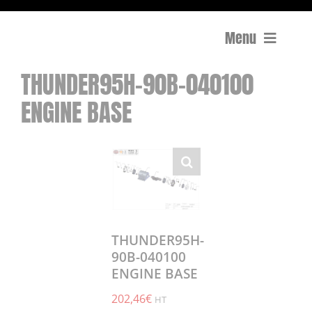
Menu
THUNDER95H-90B-040100
Compactage
ENGINE BASE
Équipements de chantier
Travail du béton
Coupe
Surfaçage et rectification des sols
THUNDER95H-
90B-040100
ENGINE BASE
Mon compte
202,46
€
0 Article
0,00€
HT