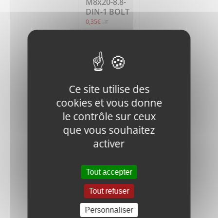
M8x20-8.8-
DIN-1 BOLT
0,35
€
HT
Ajouter
Détails
au
panier
Ce site utilise des
cookies et vous donne
le contrôle sur ceux
que vous souhaitez
activer
V400-IN.N-
M10-DIN-1
Tout accepter
LOCK NUT
0,40
€
HT
Tout refuser
Personnaliser