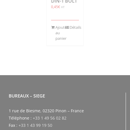
DIN-1 BOLT
0,45
€
HT
Ajouter
Détails
au
panier
BUREAUX – SIEGE
1 rue de Biesme, 02320 Pinon – France
Téléphone :
+33 1 49 56 02 82
Fax :
+33 1 43 99 19 50