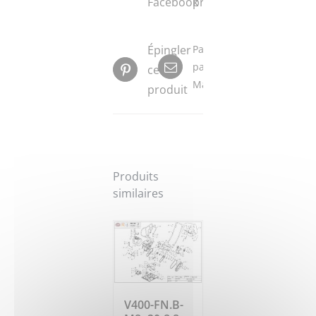
Facebook
produit
Épingler
Partager
par
ce
Mail
produit
Produits
similaires
V400-FN.B-