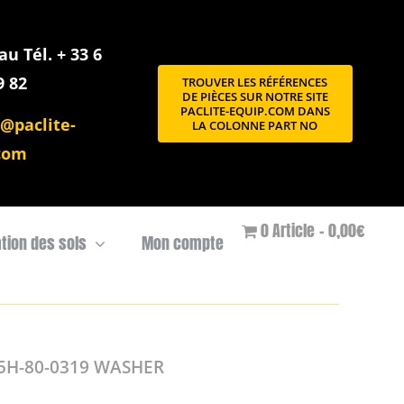
u Tél. + 33 6
9 82
TROUVER LES RÉFÉRENCES
DE PIÈCES SUR NOTRE SITE
PACLITE-EQUIP.COM DANS
@paclite-
LA COLONNE PART NO
com
0 Article
0,00€
ation des sols
Mon compte
H-80-0319 WASHER