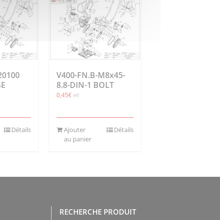
20100
V400-FN.B-M8x45-
SE
8.8-DIN-1 BOLT
0,45
€
HT
Détails
Ajouter
Détails
au panier
RECHERCHE PRODUIT