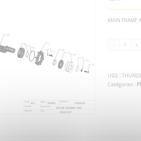
MAIN FRAME AS
quanti
de
THUND
80-
UGS :
THUNDE
0319
Catégories :
P
WASH