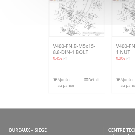
V400-FN.B-M5x15-
V400-FN
8.8-DIN-1 BOLT
1 NUT
0,45
€
0,30
€
HT
HT
Ajouter
Détails
Ajouter
au panier
au pani
BUREAUX – SIEGE
CENTRE TE