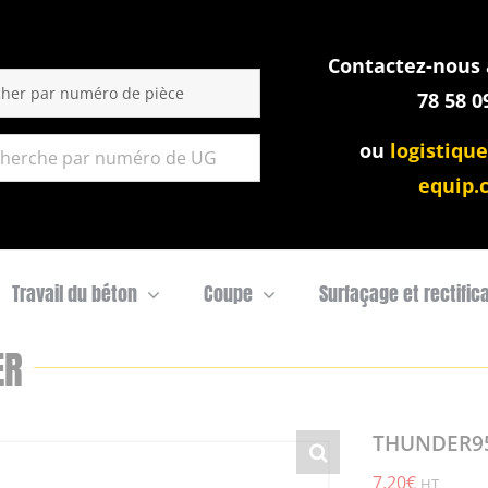
Contactez-nous a
:
78 58 0
ou
logistique
equip.
Travail du béton
Coupe
Surfaçage et rectific
ER
THUNDER95
7,20
€
HT