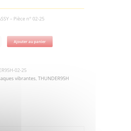
SY – Pièce n° 02-25
Ajouter au panier
té
ER95H-
R95H-02-25
laques vibrantes
,
THUNDER95H
ER