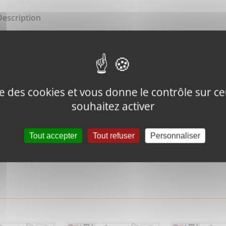
Description
WASHER
ise des cookies et vous donne le contrôle sur 
souhaitez activer
Tweeter ce
Épingler ce
Tout accepter
Tout refuser
Personnaliser
produit
produit