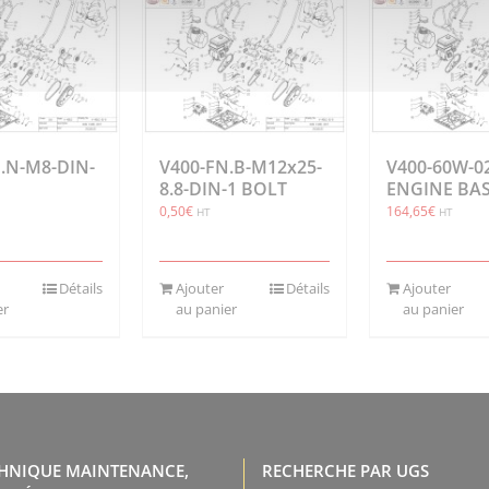
.N-M8-DIN-
V400-FN.B-M12x25-
V400-60W-0
8.8-DIN-1 BOLT
ENGINE BA
0,50
€
164,65
€
HT
HT
Détails
Ajouter
Détails
Ajouter
er
au panier
au panier
CHNIQUE MAINTENANCE,
RECHERCHE PAR UGS