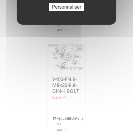
Personnaliser
Ajouter
Détails
au
panier
V400-FN.B-
M8x20-8.8-
DIN-1 BOLT
0,35
€
HT
Ajouter
Détails
au
panier