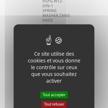
HSPG.W12-
DIN-1
SPRING
WASHER,TANG
ENDS
0,35
€
HT
Ajouter
Détails
au
panier
Ce site utilise des
cookies et vous donne
le contrôle sur ceux
que vous souhaitez
activer
V400-80-
Tout accepter
0409
NAMEPLATE
Tout refuser
2,30
€
HT