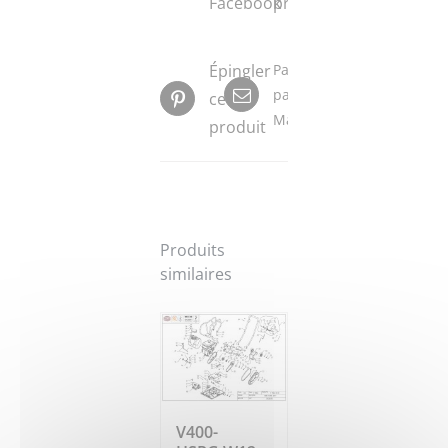
Facebook
produit
Épingler
Partager
par
ce
Mail
produit
Produits
similaires
V400-