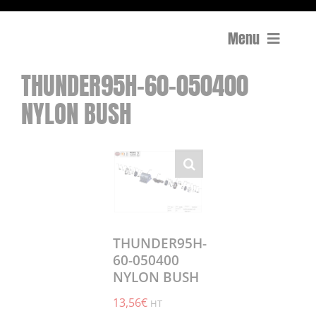
Menu
THUNDER95H-60-050400
Compactage
NYLON BUSH
Équipements de chantier
Travail du béton
Coupe
Surfaçage et rectification des sols
THUNDER95H-
60-050400
NYLON BUSH
Mon compte
13,56
€
0 Article
0,00€
HT