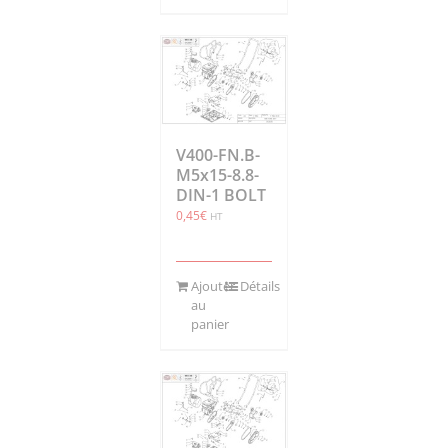
V400-FN.B-
M5x15-8.8-
DIN-1 BOLT
0,45
€
HT
Ajouter
Détails
au
panier