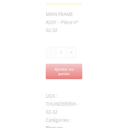
MAIN FRAME
ASSY – Pièce n°
02-32
quantité
de
Ajouter au
THUNDER95H-
panier
60-
050400
UGS :
NYLON
THUNDER95H-
BUSH
02-32
Catégories :
Plaques