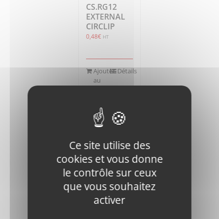
CS.RG12
EXTERNAL
CIRCLIP
0,48
€
HT
Ajouter
Détails
au
panier
Ce site utilise des
cookies et vous donne
SUPER
le contrôle sur ceux
SCREED-
que vous souhaitez
IN.N-M6-
activer
DIN-2 LOCK
NUT