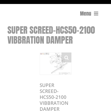
Menu
SUPER SCREED-HCS50-2100
Compactage
VIBBRATION DAMPER
Équipements de chantier
Travail du béton
Coupe
Surfaçage et rectification des sols
SUPER
SCREED-
HCS50-2100
Mon compte
VIBBRATION
0 Article
0,00€
DAMPER