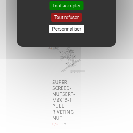
0,42
€
HT
Tout accepter
Tout refuser
Ajouter
Détails
au
Personnaliser
panier
SUPER
SCREED-
NUTSERT-
M6X15-1
PULL
RIVETING
NUT
0,96
€
HT