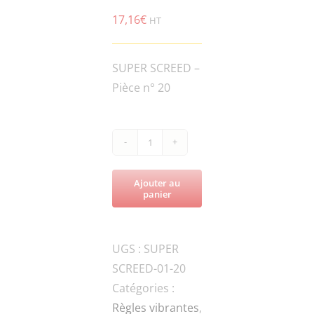
17,16
€
HT
SUPER SCREED –
Pièce n° 20
quantité
de
Ajouter au
SUPER
panier
SCREED-
HCS50-
UGS :
SUPER
2100
SCREED-01-20
VIBBRATION
Catégories :
DAMPER
Règles vibrantes
,