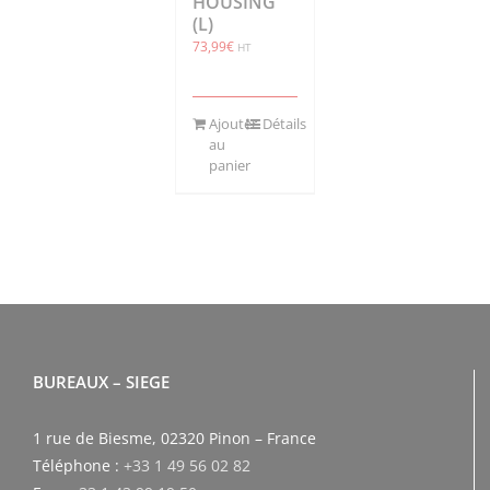
HOUSING
(L)
73,99
€
HT
Ajouter
Détails
au
panier
BUREAUX – SIEGE
1 rue de Biesme, 02320 Pinon – France
Téléphone :
+33 1 49 56 02 82