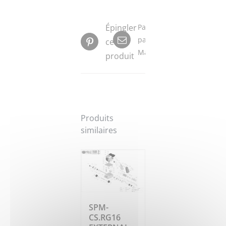
Épingler
Partager
par
ce
Mail
produit
Produits
similaires
SPM-
CS.RG16