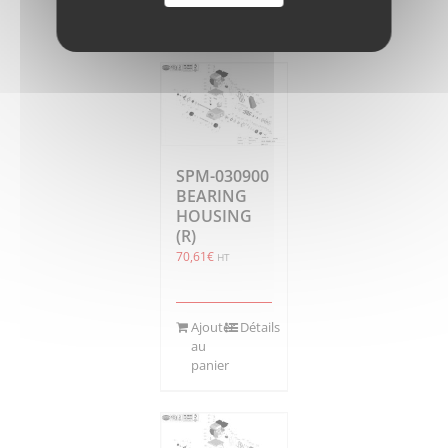
panier
SPM-030900
BEARING
HOUSING
(R)
70,61
€
HT
Ajouter
Détails
au
panier