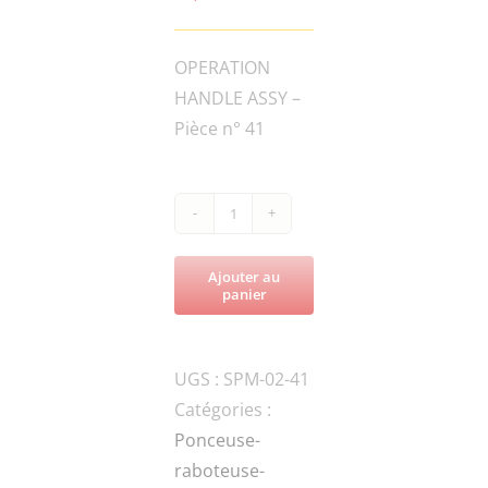
OPERATION
HANDLE ASSY –
Pièce n° 41
quantité
de
Ajouter au
SPM-
panier
70ND-
060002
UGS :
SPM-02-41
THROTTLE
Catégories :
GEAR
Ponceuse-
raboteuse-