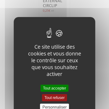
EXTERNAL
CIRCLIP
0,25
€
HT
Ajouter
Détails
au
panier
Ce site utilise des
cookies et vous donne
le contrôle sur ceux
que vous souhaitez
activer
SPM-030500
WASHER
18,80
€
HT
Tout accepter
Tout refuser
Ajouter
Détails
Personnaliser
au