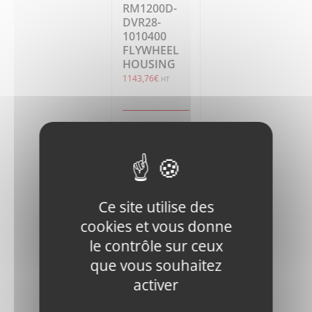
RM1200D-
DVR28-
1010400
FLYWHEEL
HOUSING
1143,76
€
HT
Ajouter
Détails
au
panier
Ce site utilise des
cookies et vous donne
le contrôle sur ceux
que vous souhaitez
RM1200D-
activer
DVR28-
1011800
PAPER