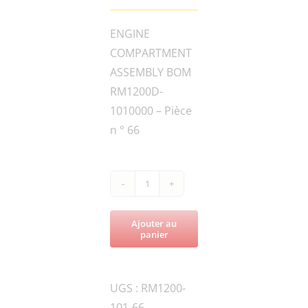
ENGINE
COMPARTMENT
ASSEMBLY BOM
RM1200D-
1010000 – Pièce
n ° 66
quantité
de
Ajouter au
RM1200D-
panier
WOD.W8-
GB-
UGS :
RM1200-
1
101-66
WASHER