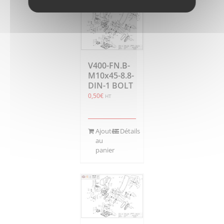
V400-FN.B-
M10x45-8.8-
DIN-1 BOLT
0,50
€
HT
Ajouter
Détails
au
panier