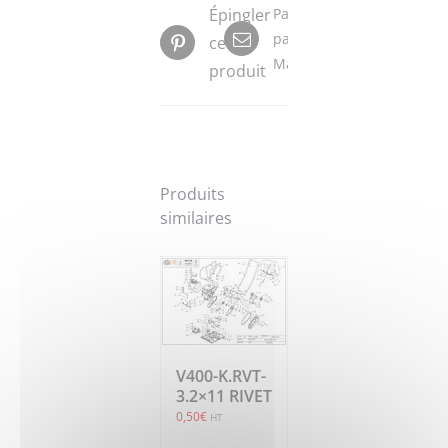
Épingler
Partager
par
ce
Mail
produit
Produits
similaires
V400-K.RVT-
3.2×11 RIVET
0,50
€
HT