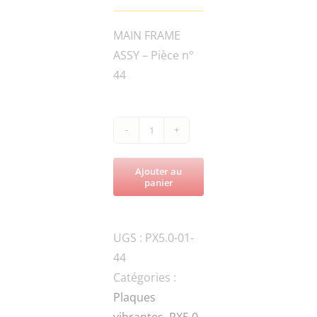
MAIN FRAME
ASSY – Pièce n°
44
quantité
de
Ajouter au
PX5.0-
panier
FN.B-
M10x25-
UGS :
PX5.0-01-
8.8-
44
DIN-
Catégories :
1
Plaques
BOLT
vibrantes
,
PX5.0