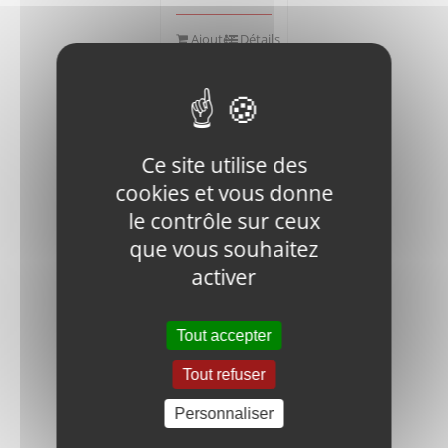
Ajouter
Détails
au
panier
Ce site utilise des
cookies et vous donne
le contrôle sur ceux
V400-IN.N-
que vous souhaitez
M12-DIN-1
activer
LOCK NUT
0,55
€
HT
Tout accepter
Tout refuser
Ajouter
Détails
au
panier
Personnaliser