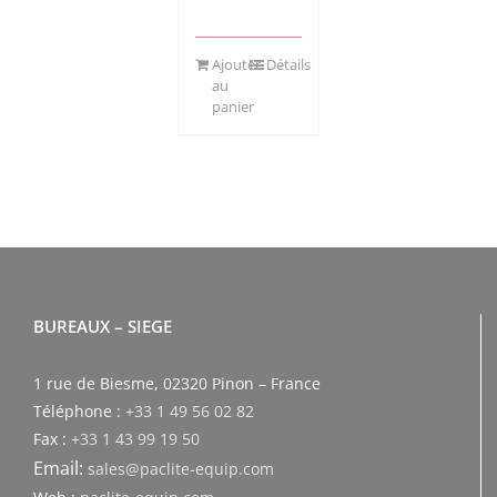
Ajouter
Détails
au
panier
BUREAUX – SIEGE
1 rue de Biesme, 02320 Pinon – France
Téléphone :
+33 1 49 56 02 82
Fax :
+33 1 43 99 19 50
Email:
sales@paclite-equip.com