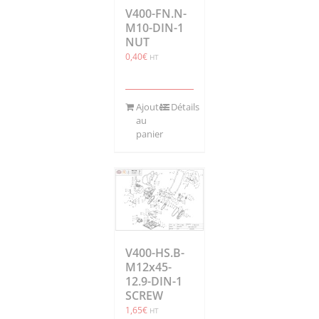
V400-FN.N-
M10-DIN-1
NUT
0,40
€
HT
Ajouter
Détails
au
panier
V400-HS.B-
M12x45-
12.9-DIN-1
SCREW
1,65
€
HT