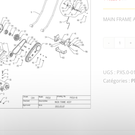
MAIN FRAME AS
quanti
de
PX5.0-
90P-
UGS :
PX5.0-0
03180
Catégories :
P
CLUTC
PULLE