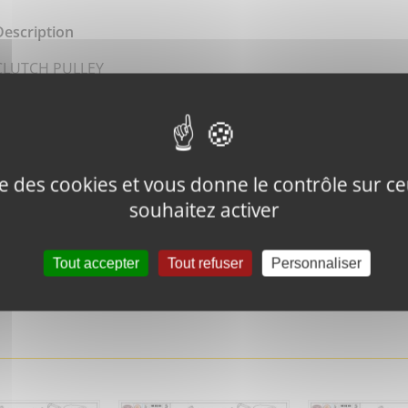
Description
CLUTCH PULLEY
ise des cookies et vous donne le contrôle sur 
souhaitez activer
Tweeter ce
Épingler ce
produit
produit
Tout accepter
Tout refuser
Personnaliser