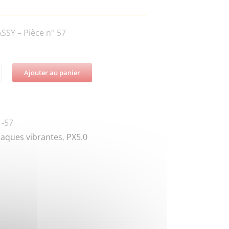
SY – Pièce n° 57
Ajouter au panier
té
1-57
0
laques vibrantes
,
PX5.0
H
Y