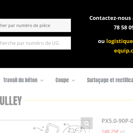
Contactez-nous a
:
78 58 0
ou
logistique
equip.
Travail du béton
Coupe
Surfaçage et rectific
ULLEY
PX5.0-90P-
148,25
€
HT