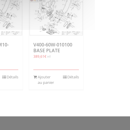
M10-
V400-60W-010100
BASE PLATE
389,61
€
HT
Détails
Ajouter
Détails
au panier