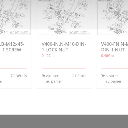
.B-M12x45-
V400-IN.N-M10-DIN-
V400-FN.N-
N-1 SCREW
1 LOCK NUT
DIN-1 NUT
0,40
€
0,40
€
HT
HT
Détails
Ajouter
Détails
Ajouter
er
au panier
au panier