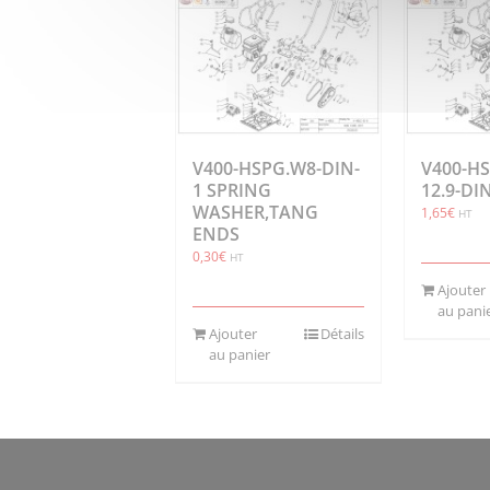
V400-HSPG.W8-DIN-
V400-HS
1 SPRING
12.9-DI
WASHER,TANG
1,65
€
HT
ENDS
0,30
€
HT
Ajouter
au pani
Ajouter
Détails
au panier