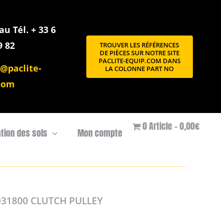
u Tél. + 33 6
9 82
TROUVER LES RÉFÉRENCES
DE PIÈCES SUR NOTRE SITE
PACLITE-EQUIP.COM DANS
@paclite-
LA COLONNE PART NO
com
0 Article
0,00€
ation des sols
Mon compte
031800 CLUTCH PULLEY