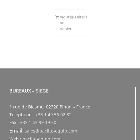
Ajouter
Détails
au
panier
BUREAUX – SIEGE
1 rue de Biesme, 02320 Pinon – France
Téléphone :
+33 1 49 56 02 82
Fax :
+33 1 43 99 19 50
Email:
sales@paclite-equip.com
Web :
paclite-equip.com