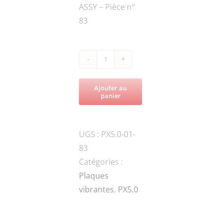
ASSY – Pièce n°
83
quantité
de
Ajouter au
PX5.0-
panier
030304
FRAME
UGS :
PX5.0-01-
83
Catégories :
Plaques
vibrantes
,
PX5.0