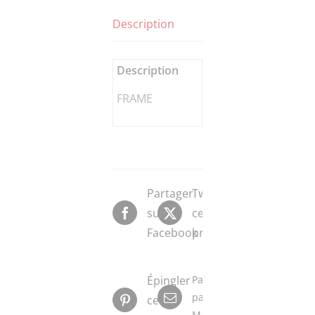
Description
Description
FRAME
Partager
Tweeter
sur
ce
Facebook
produit
Épingler
Partager
par
ce
Mail