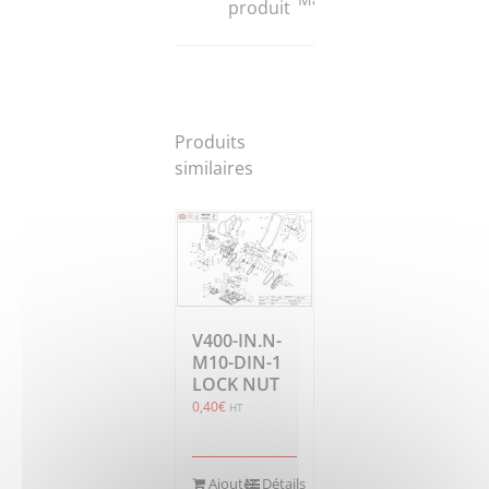
produit
Produits
similaires
V400-IN.N-
M10-DIN-1
LOCK NUT
0,40
€
HT
Ajouter
Détails