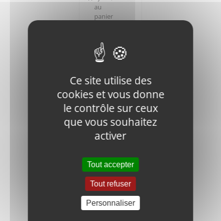
au
panier
Ce site utilise des
cookies et vous donne
V400-90P-
le contrôle sur ceux
031000 FIX
ENGINE
que vous souhaitez
BOLT
activer
19,45
€
HT
Tout accepter
Ajouter
Détails
au
Tout refuser
panier
Personnaliser