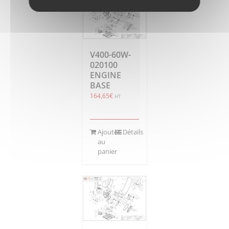
V400-60W-
020100
ENGINE
BASE
164,65
€
HT
Ajouter
Détails
au
panier