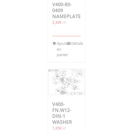
V400-80-
0409
NAMEPLATE
2,30
€
HT
Ajouter
Détails
au
panier
V400-
FN.W12-
DIN-1
WASHER
1,35
€
HT