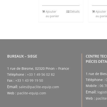
Ajouter
Détails
Ajouter
au panier
au pani
BUREAUX – SIEGE
CENTRE TE
PIÈCES DÉT
1 rue de Biesme, 02320 Pinon – France
1 rue de Bie
Téléphone :
+33 1 49 56 02 82
Téléphone :
Fax :
+33 1 43 99 19 50
Mobile :
06 7
Email:
sales@paclite-equip.com
Email:
logis
Web :
paclite-equip.com
Web :
paclit