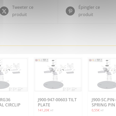
Tweeter ce
Épingler ce
produit
produit
.RG36
J900-947-00603 TILT
J900-SC.PIN
L CIRCLIP
PLATE
SPRING PIN
141,20
€
0,55
€
HT
HT