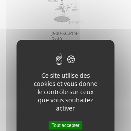
J900-SC.PIN-
5×40
SPRING PIN
0,55
€
HT
Ajouter
Détails
Ce site utilise des
au
cookies et vous donne
panier
le contrôle sur ceux
que vous souhaitez
activer
Tout accepter