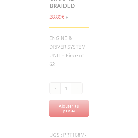
BRAIDED
28,89
€
HT
ENGINE &
DRIVER SYSTEM
UNIT – Pièce n°
62
quantité
de
Ajouter au
PRT168M-
panier
038070
CABLE,
UGS :
PRT168M-
GROUND