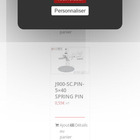
Personnaliser
Ajouter
Détails
au
panier
J900-SC.PIN-
5×40
SPRING PIN
0,55
€
HT
Ajouter
Détails
au
panier