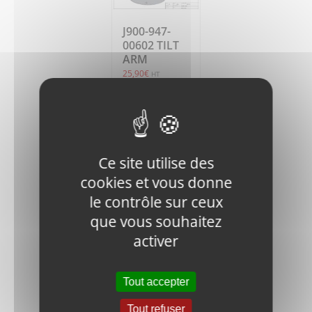
J900-947-
00602 TILT
ARM
25,90
€
HT
Ajouter
Détails
au
panier
Ce site utilise des
cookies et vous donne
le contrôle sur ceux
que vous souhaitez
activer
J900-947-
00609
Tout accepter
SPIDER
383,97
€
Tout refuser
HT