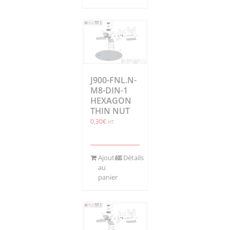
J900-FNL.N-
M8-DIN-1
HEXAGON
THIN NUT
0,30
€
HT
Ajouter
Détails
au
panier