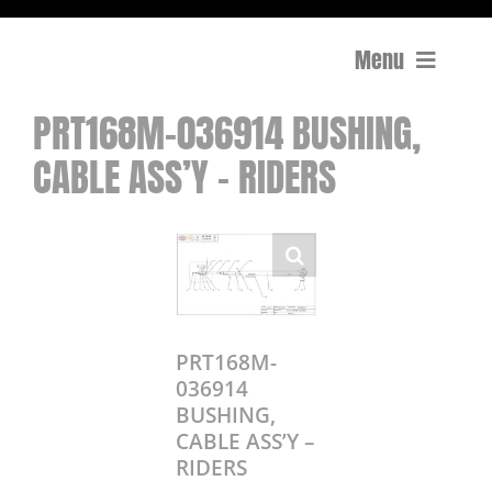
Menu
PRT168M-036914 BUSHING,
Compactage
CABLE ASS’Y – RIDERS
Équipements de chantier
Travail du béton
Coupe
PRT168M-
Surfaçage et rectification des sols
036914
BUSHING,
Mon compte
CABLE ASS’Y –
RIDERS
0 Article
0,00€