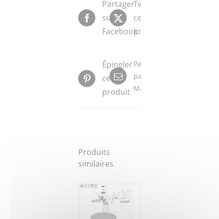
Partager
Tweeter
sur
ce
Facebook
produit
Épingler
Partager
par
ce
Mail
produit
Produits
similaires