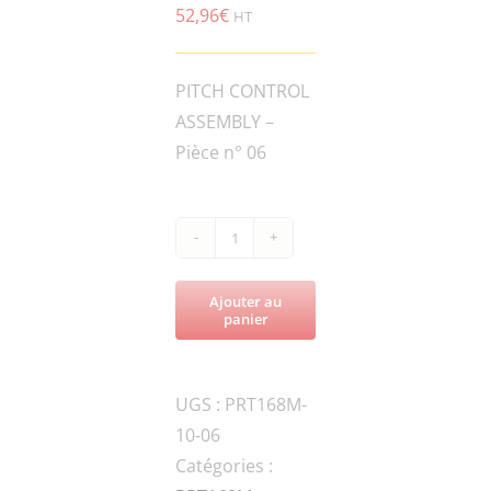
52,96
€
HT
PITCH CONTROL
ASSEMBLY –
Pièce n° 06
quantité
de
Ajouter au
PRT168M-
panier
036914
BUSHING,
UGS :
PRT168M-
CABLE
10-06
ASS'Y
Catégories :
-