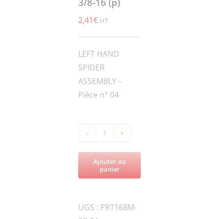
3/8-16 (p)
2,41
€
HT
LEFT HAND
SPIDER
ASSEMBLY –
Pièce n° 04
quantité
de
Ajouter au
PRT168M-
panier
015684
FSTN,
UGS :
PRT168M-
NUT