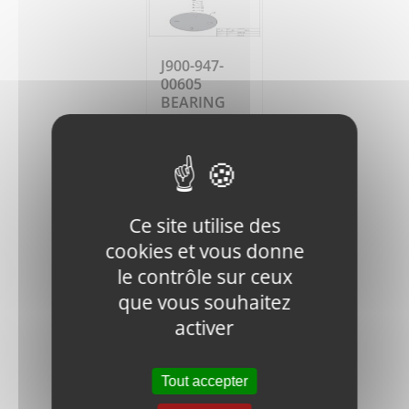
J900-947-
00605
BEARING
HOUSING
35,35
€
HT
Ajouter
Détails
Ce site utilise des
au
panier
cookies et vous donne
le contrôle sur ceux
que vous souhaitez
activer
Tout accepter
J900-SHH.B-