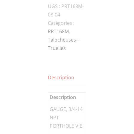
UGS :
PRT168M-
3/4-
08-04
14
Catégories :
NPT
PRT168M
,
PORTHOLE
Talocheuses –
VIE
Truelles
Description
Description
GAUGE, 3/4-14
NPT
PORTHOLE VIE