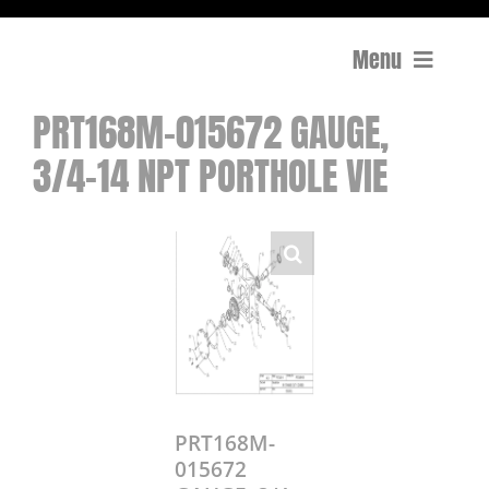
Menu
PRT168M-015672 GAUGE,
Compactage
3/4-14 NPT PORTHOLE VIE
Équipements de chantier
Travail du béton
Coupe
Surfaçage et rectification des sols
Mon compte
PRT168M-
015672
0 Article
0,00€