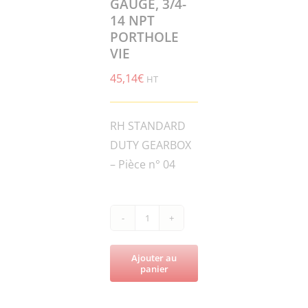
GAUGE, 3/4-
14 NPT
PORTHOLE
VIE
45,14
€
HT
RH STANDARD
DUTY GEARBOX
– Pièce n° 04
quantité
de
Ajouter au
PRT168M-
panier
015672
GAUGE,