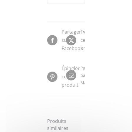
Partager
Tweeter
sur
ce
Facebook
produit
Épingler
Partager
par
ce
Mail
produit
Produits
similaires