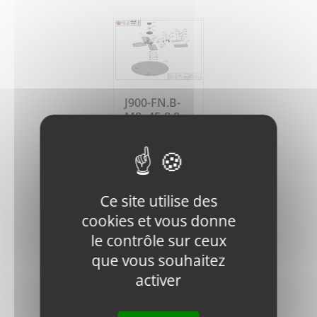
J900-FN.B-
M8x45-8.8-
DIN-1 BOLT
0,45
€
HT
Ajouter
Détails
Ce site utilise des
au
cookies et vous donne
panier
le contrôle sur ceux
que vous souhaitez
activer