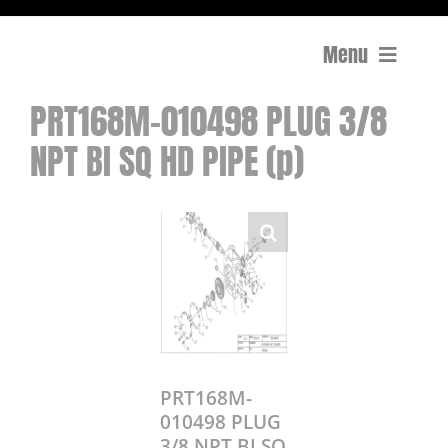
Menu
PRT168M-010498 PLUG 3/8
Compactage
NPT BI SQ HD PIPE (p)
Équipements de chantier
Travail du béton
Coupe
Surfaçage et rectification des sols
Mon compte
PRT168M-
010498 PLUG
0 Article
0,00€
3/8 NPT BI SQ