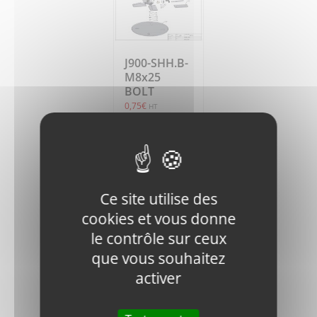
J900-SHH.B-
M8x25
BOLT
0,75
€
HT
Ajouter
Détails
au
panier
Ce site utilise des
cookies et vous donne
le contrôle sur ceux
que vous souhaitez
activer
J900-100G-
040305