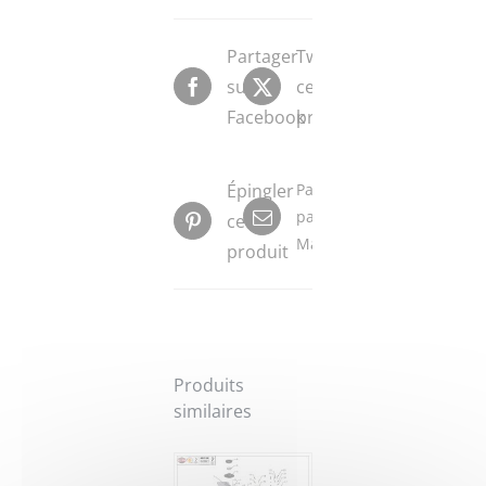
Partager
Tweeter
sur
ce
Facebook
produit
Épingler
Partager
par
ce
Mail
produit
Produits
similaires