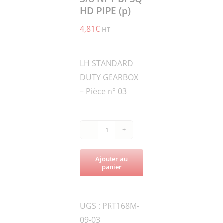
HD PIPE (p)
4,81
€
HT
LH STANDARD
DUTY GEARBOX
– Pièce n° 03
quantité
de
Ajouter au
PRT168M-
panier
010498
PLUG
UGS :
PRT168M-
3/8
09-03
NPT