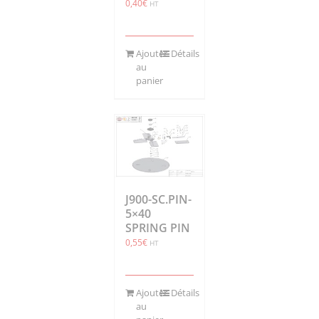
0,40
€
HT
Ajouter
Détails
au
panier
J900-SC.PIN-
5×40
SPRING PIN
0,55
€
HT
Ajouter
Détails
au