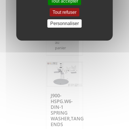
Tout accepter
RUBBER
WASHER
Tout refuser
1,20
€
HT
Personnaliser
Ajouter
Détails
au
panier
J900-
HSPG.W6-
DIN-1
SPRING
WASHER,TANG
ENDS