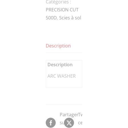
Catégories :
ARC
PRECISION CUT
WASHER
500D
,
Scies à sol
Description
Description
ARC WASHER
Partager
Tweeter
sur
ce