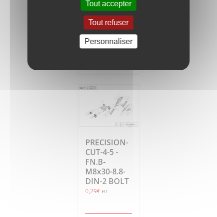
Tout accepter
0,43
€
HT
Tout refuser
Personnaliser
Ajouter
Détails
au
panier
PRECISION-
CUT-4-5 -
FN.B-
M8x30-8.8-
DIN-2 BOLT
0,29
€
HT