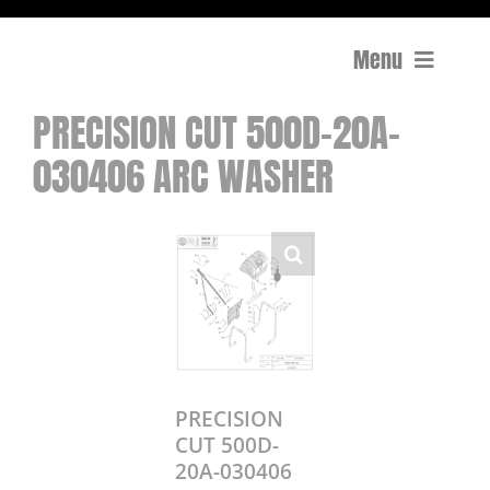
Menu
PRECISION CUT 500D-20A-
Compactage
030406 ARC WASHER
Équipements de chantier
Travail du béton
Coupe
Surfaçage et rectification des sols
PRECISION
Mon compte
CUT 500D-
20A-030406
0 Article
0,00€