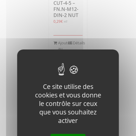
CUT-4-5 –
FN.N-M12-
DIN-2 NUT
0,29
€
HT
Ajouter
Détails
au
panier
Ce site utilise des
cookies et vous donne
le contrôle sur ceux
PRECISION-
PRECISION-
que vous souhaitez
CUT-4-5 –
activer
FN.B-
M10x25-8.8-
DIN-2 BOLT