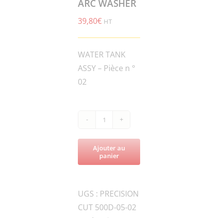
ARC WASHER
39,80
€
HT
WATER TANK
ASSY – Pièce n °
02
quantité
de
Ajouter au
PRECISION
panier
CUT
500D-
UGS :
PRECISION
20A-
CUT 500D-05-02
030406