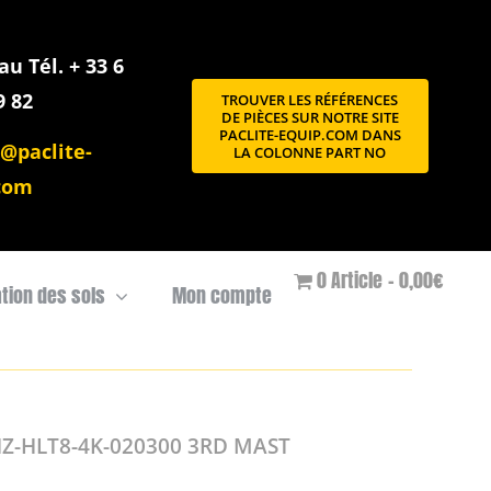
u Tél. + 33 6
9 82
TROUVER LES RÉFÉRENCES
DE PIÈCES SUR NOTRE SITE
PACLITE-EQUIP.COM DANS
@paclite-
LA COLONNE PART NO
com
0 Article
0,00€
ation des sols
Mon compte
Z-HLT8-4K-020300 3RD MAST