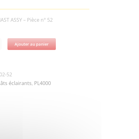
ST ASSY – Pièce n° 52
Ajouter au panier
té
-
02-52
âts éclairants
,
PL4000
0