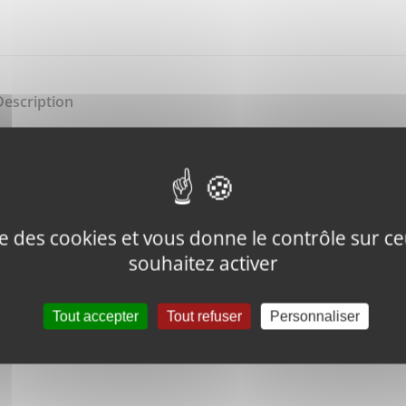
Description
3RD MAST
ise des cookies et vous donne le contrôle sur 
souhaitez activer
Tweeter ce
Épingler ce
produit
produit
Tout accepter
Tout refuser
Personnaliser