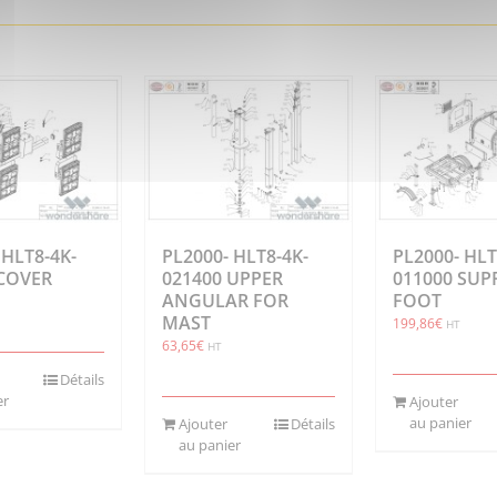
 HLT8-4K-
PL2000- HLT8-4K-
PL2000- HLT
 COVER
021400 UPPER
011000 SUP
ANGULAR FOR
FOOT
MAST
199,86
€
HT
63,65
€
HT
Détails
er
Ajouter
au panier
Ajouter
Détails
au panier