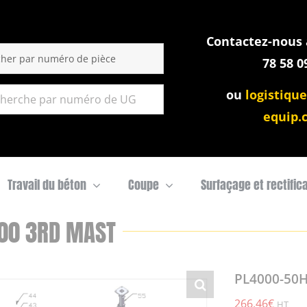
Contactez-nous a
:
78 58 0
ou
logistique
equip.
Travail du béton
Coupe
Surfaçage et rectific
00 3RD MAST
PL4000-50H
266,46
€
HT