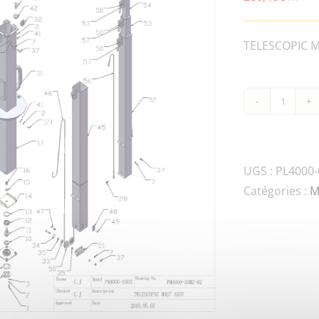
TELESCOPIC MA
quanti
de
PL4000
50HZ-
UGS :
PL4000-
HLT8-
Catégories :
M
4K-
02030
3RD
MAST