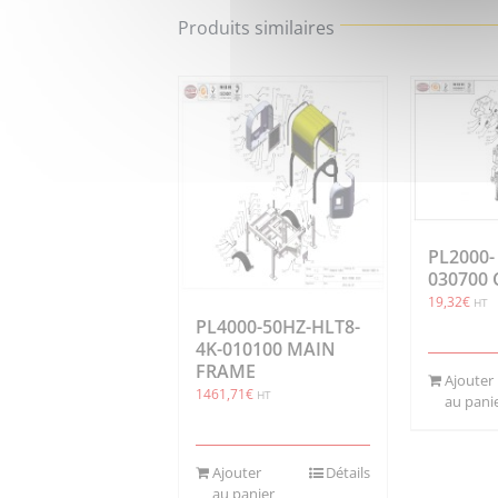
Produits similaires
PL2000-
030700
19,32
€
HT
PL4000-50HZ-HLT8-
4K-010100 MAIN
FRAME
Ajouter
1461,71
€
HT
au pani
Ajouter
Détails
au panier