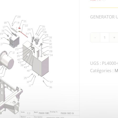
GENERATOR UN
quanti
de
PL4000
50HZ-
UGS :
PL4000-
800-
Catégories :
M
08100
UP
UNDER