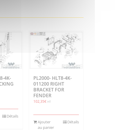
8-4K-
PL2000- HLT8-4K-
OCKING
011200 RIGHT
BRACKET FOR
FENDER
102,35
€
HT
Détails
Ajouter
Détails
au panier