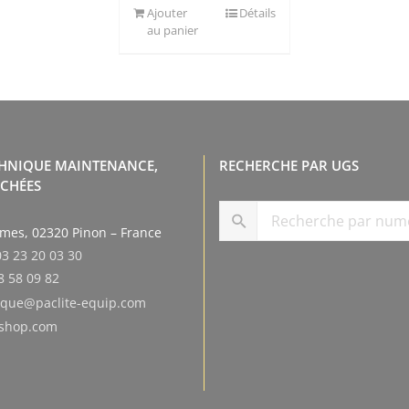
Ajouter
Détails
au panier
CHNIQUE MAINTENANCE,
RECHERCHE PAR UGS
ACHÉES
smes, 02320 Pinon – France
03 23 20 03 30
8 58 09 82
tique@paclite-equip.com
eshop.com