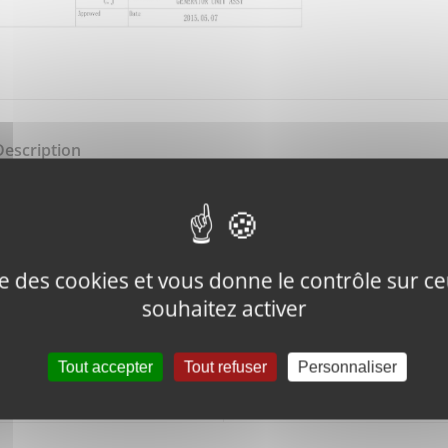
Description
UP UNDERLAY
ise des cookies et vous donne le contrôle sur 
souhaitez activer
Tweeter ce
Épingler ce
Tout accepter
Tout refuser
Personnaliser
produit
produit