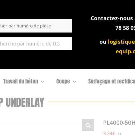
Contactez-nous a
:
78 58 0
ou
logistique
equip.
Travail du béton
Coupe
Surfaçage et rectific
P UNDERLAY
PL4000-50
3,24
€
HT