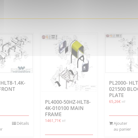
 HLT8-1.4K-
PL2000- HLT
 FRONT
021500 BL
PLATE
PL4000-50HZ-HLT8-
65,26
€
HT
4K-010100 MAIN
FRAME
1461,71
€
HT
Détails
Ajouter
er
au panier