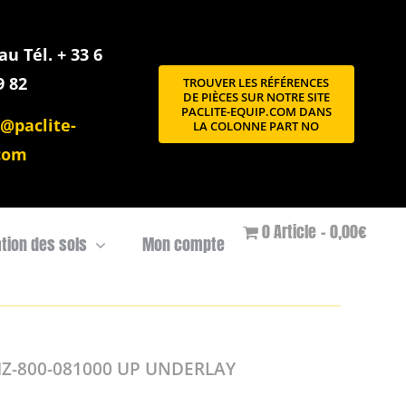
u Tél. + 33 6
9 82
TROUVER LES RÉFÉRENCES
DE PIÈCES SUR NOTRE SITE
PACLITE-EQUIP.COM DANS
@paclite-
LA COLONNE PART NO
com
0 Article
0,00€
ation des sols
Mon compte
HZ-800-081000 UP UNDERLAY