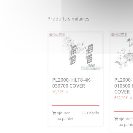
Produits similaires
PL2000- HLT8-4K-
PL2000-
030700 COVER
010500
COVER
19,32
€
HT
532,30
€
HT
Ajouter
Détails
au panier
Ajouter
au pani