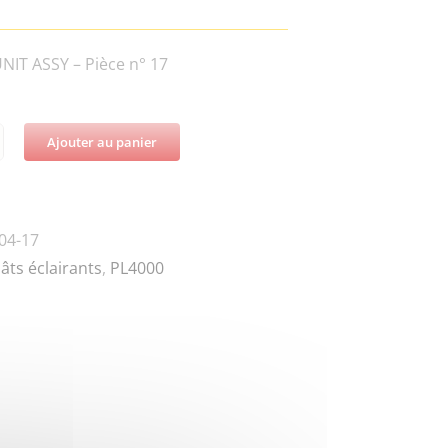
IT ASSY – Pièce n° 17
Ajouter au panier
té
-
04-17
âts éclairants
,
PL4000
0
LAY