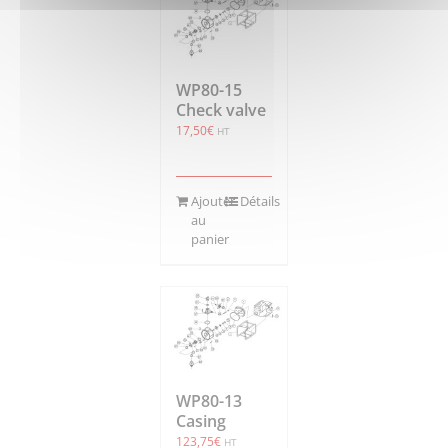
WP80-15
Check valve
17,50
€
HT
Ajouter
Détails
au
panier
WP80-13
Casing
123,75
€
HT