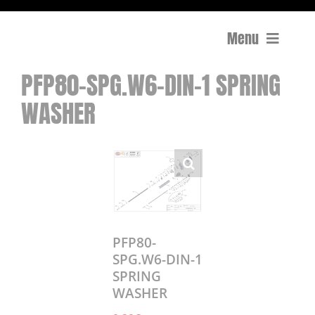
Menu
PFP80-SPG.W6-DIN-1 SPRING
Compactage
WASHER
Équipements de chantier
Travail du béton
Coupe
Surfaçage et rectification des sols
PFP80-
SPG.W6-DIN-1
SPRING
Mon compte
WASHER
0 Article
0,00€