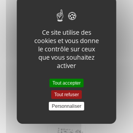
Ajouter
Détails
au
panier
Ce site utilise des
cookies et vous donne
le contrôle sur ceux
que vous souhaitez
activer
WP80-22
Plug
4,75
€
HT
Tout accepter
Tout refuser
Ajouter
Détails
au
Personnaliser
panier