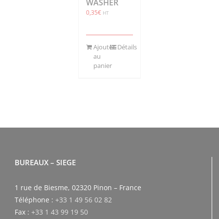
WASHER
0,35
€
HT
Ajouter
Détails
au
panier
BUREAUX – SIEGE
1 rue de Biesme, 02320 Pinon – France
Téléphone :
+33 1 49 56 02 82
Fax :
+33 1 43 99 19 50