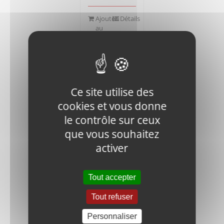
Ajouter
Détails
au
panier
Ce site utilise des
cookies et vous donne
le contrôle sur ceux
V400-80-
0409
que vous souhaitez
NAMEPLATE
activer
2,30
€
HT
Tout accepter
Ajouter
Détails
au
Tout refuser
panier
Personnaliser