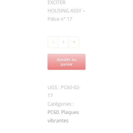
EXCITER
HOUSING ASSY –
Pièce n° 17
quantité
de
Ajouter au
PC60-
panier
60-
060301
UGS :
PC60-02-
WASHER
17
Catégories :
PC60
,
Plaques
vibrantes