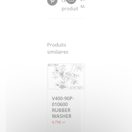
ce
Mail
produit
Produits
similaires
V400-90P-
010600
RUBBER
WASHER
4,75
€
HT