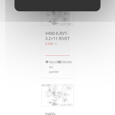
V400-K.RVT-
3.2×11 RIVET
0,50
€
HT
Ajouter
Détails
au
panier
V400-