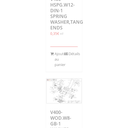
HSPG.W12-
DIN-1
SPRING
WASHER,TANG
ENDS
0,35
€
HT
Ajouter
Détails
au
panier
V400-
WOD.W8-
GB-1