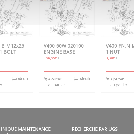
.B-M12x25-
V400-60W-020100
V400-FN.N-
-1 BOLT
ENGINE BASE
1 NUT
164,65
€
0,30
€
HT
HT
Détails
Ajouter
Détails
Ajouter
er
au panier
au panier
CHNIQUE MAINTENANCE,
RECHERCHE PAR UGS