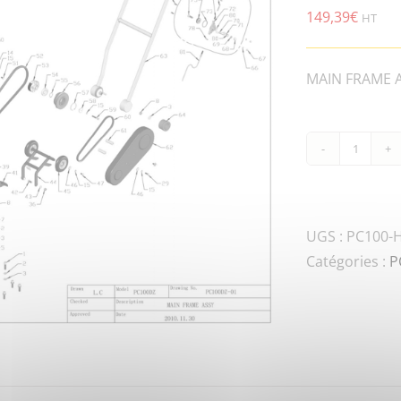
149,39
€
HT
MAIN FRAME AS
quanti
de
PC100
RAM70
UGS :
PC100-H
01001
Catégories :
P
THROT
LEVER
ASSY