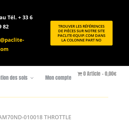
u Tél. + 33 6
9 82
TROUVER LES RÉFÉRENCES
DE PIÈCES SUR NOTRE SITE
PACLITE-EQUIP.COM DANS
@paclite-
LA COLONNE PART NO
com
0 Article
0,00€
ation des sols
Mon compte
AM70ND-010018 THROTTLE