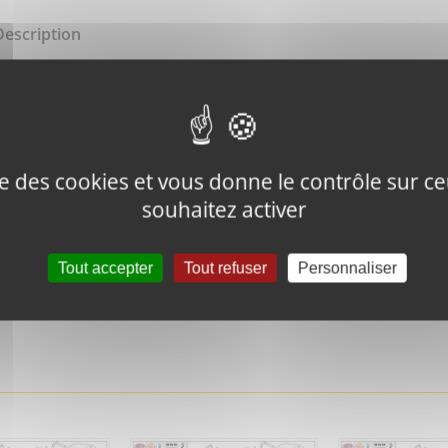
Description
THROTTLE LEVER ASSY
ise des cookies et vous donne le contrôle sur 
souhaitez activer
Tweeter ce
Épingler ce
Tout accepter
Tout refuser
Personnaliser
produit
produit