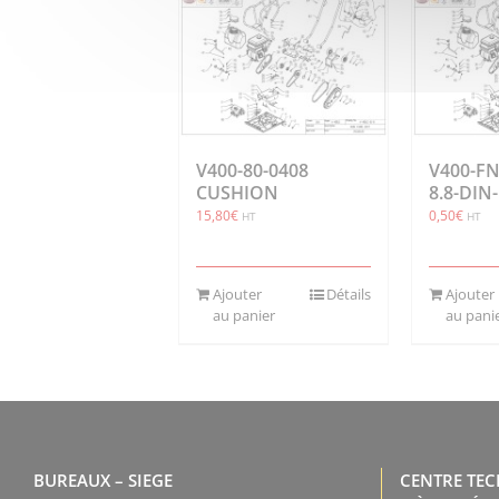
V400-80-0408
V400-FN
CUSHION
8.8-DIN
15,80
€
0,50
€
HT
HT
Ajouter
Détails
Ajouter
au panier
au pani
BUREAUX – SIEGE
CENTRE TE