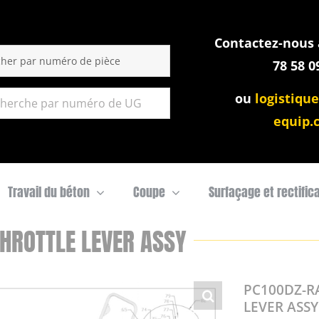
Contactez-nous a
:
78 58 0
ou
logistique
equip.
Travail du béton
Coupe
Surfaçage et rectific
HROTTLE LEVER ASSY
PC100DZ-R
LEVER ASSY