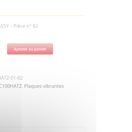
SY – Pièce n° 82
Ajouter au panier
té
DZ-
ND-
ATZ-01-82
8
C100HATZ
,
Plaques vibrantes
TLE