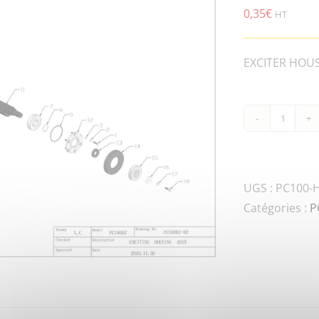
0,35
€
HT
EXCITER HOUSI
quanti
de
PC100
HSPG.
UGS :
PC100-H
DIN-
Catégories :
P
1
SPRIN
WASHE
ENDS