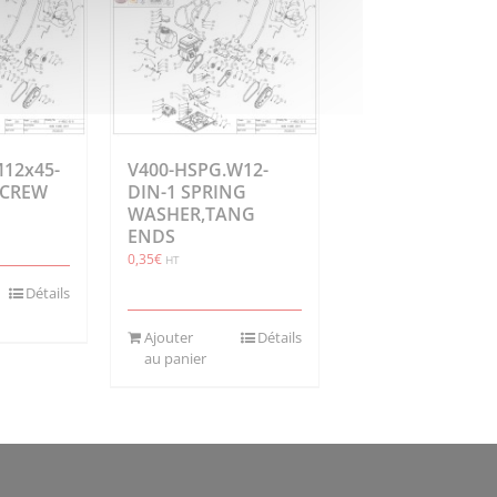
M12x45-
V400-HSPG.W12-
 SCREW
DIN-1 SPRING
WASHER,TANG
ENDS
0,35
€
HT
Détails
Ajouter
Détails
au panier