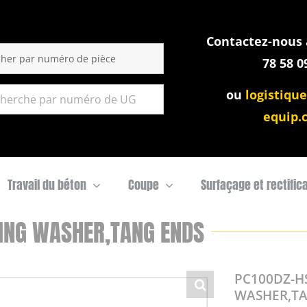
Contactez-nous a
:
78 58 0
ou
logistique
equip.
Travail du béton
Coupe
Surfaçage et rectific
ING WASHER,TANG ENDS
PC100DZ-H
WASHER,T