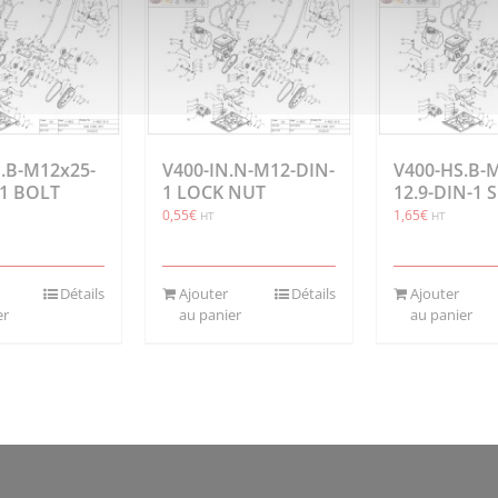
.B-M12x25-
V400-IN.N-M12-DIN-
V400-HS.B-
-1 BOLT
1 LOCK NUT
12.9-DIN-1
0,55
€
1,65
€
HT
HT
Détails
Ajouter
Détails
Ajouter
er
au panier
au panier