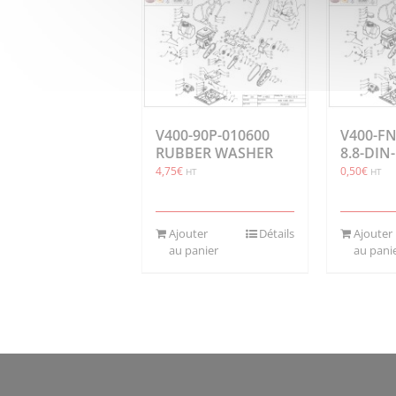
V400-90P-010600
V400-FN
RUBBER WASHER
8.8-DIN
4,75
€
0,50
€
HT
HT
Ajouter
Détails
Ajouter
au panier
au pani