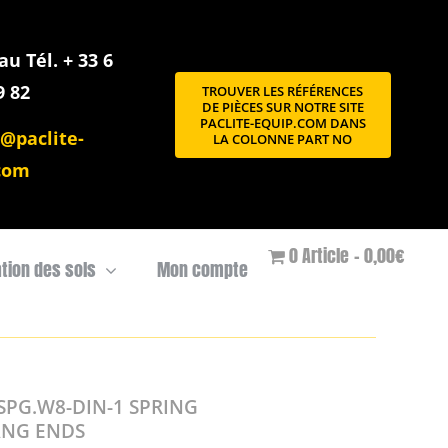
u Tél. + 33 6
9 82
TROUVER LES RÉFÉRENCES
DE PIÈCES SUR NOTRE SITE
PACLITE-EQUIP.COM DANS
@paclite-
LA COLONNE PART NO
com
0 Article
0,00€
ation des sols
Mon compte
SPG.W8-DIN-1 SPRING
ANG ENDS