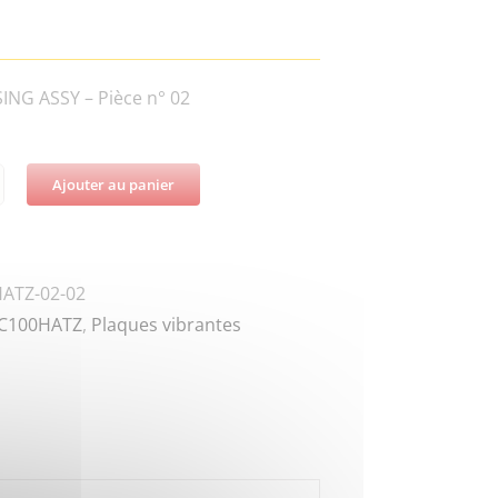
NG ASSY – Pièce n° 02
Ajouter au panier
té
DZ-
W8-
ATZ-02-02
C100HATZ
,
Plaques vibrantes
G
R,TANG