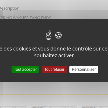
Description
SPRING WASHER,TANG ENDS
ise des cookies et vous donne le contrôle sur 
souhaitez activer
Tweeter ce
Épingler ce
produit
produit
Tout accepter
Tout refuser
Personnaliser